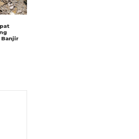
pat
ang
Banjir