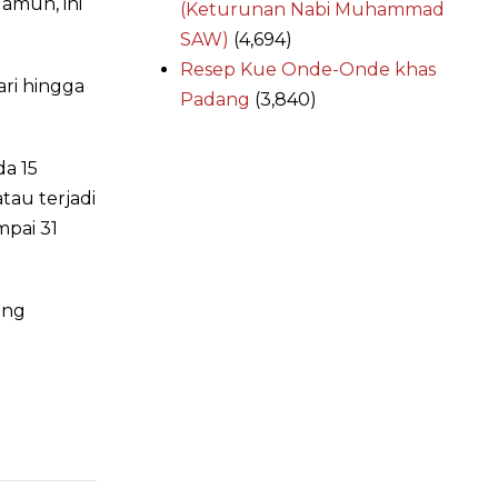
Namun, ini
(Keturunan Nabi Muhammad
SAW)
(4,694)
Resep Kue Onde-Onde khas
ari hingga
Padang
(3,840)
da 15
tau terjadi
mpai 31
ang