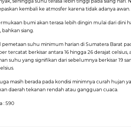
nyak, sehingga suhu terasa lebih tinggi pada siang hari. 
epaskan kembali ke atmosfer karena tidak adanya awan.
mukaan bumi akan terasa lebih dingin mulai dari dini h
i, bahkan siang.
il pemetaan suhu minimum harian di Sumatera Barat pa
r tercatat berkisar antara 16 hingga 26 derajat celsius, a
n suhu yang signifikan dari sebelumnya berkisar 19 sa
elsius.
uga masih berada pada kondisi minimnya curah hujan y
tkan daerah tekanan rendah atau gangguan cuaca.
a :
590