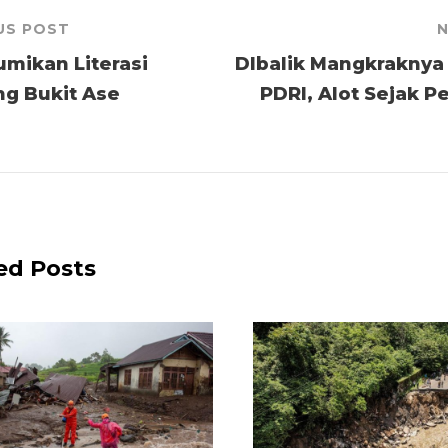
US POST
N
mikan Literasi
DIbalik Mangkrakny
ng Bukit Ase
PDRI, Alot Sejak 
ed Posts