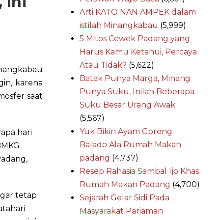
 Ini
Arti KATO NAN AMPEK dalam
istilah Minangkabau
(5,999)
5 Mitos Cewek Padang yang
Harus Kamu Ketahui, Percaya
Atau Tidak?
(5,622)
inangkabau
Batak Punya Marga, Minang
in, karena
Punya Suku, Inilah Beberapa
mosfer saat
Suku Besar Urang Awak
(5,567)
Yuk Bikin Ayam Goreng
rapa hari
Balado Ala Rumah Makan
 BMKG
padang
(4,737)
Padang,
Resep Rahasia Sambal Ijo Khas
Rumah Makan Padang
(4,700)
gar tetap
Sejarah Gelar Sidi Pada
atahari
Masyarakat Pariaman