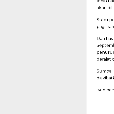
lebih ba
akan dil
Suhu per
pagi har
Dari has
Septembe
penuruna
derajat c
Sumba j
diakiba
dibac