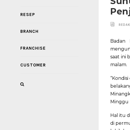
Suhu
Pen
RESEP
REDAK
BRANCH
Badan M
FRANCHISE
mengumu
saat ini
malam.
CUSTOMER
“Kondisi
belakan
Minangk
Minggu (
Hal itu 
di permu