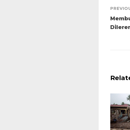
PREVIO
Membu
Dilere
Relat