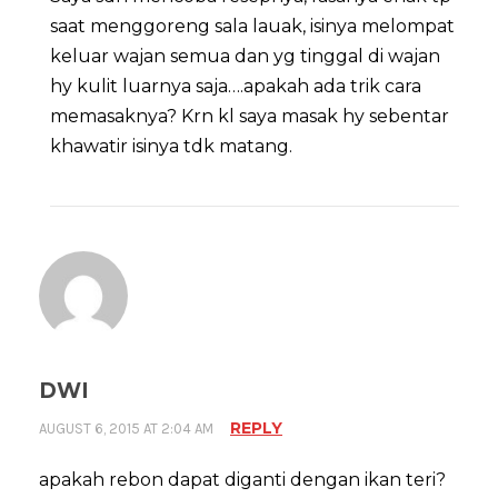
saat menggoreng sala lauak, isinya melompat
keluar wajan semua dan yg tinggal di wajan
hy kulit luarnya saja….apakah ada trik cara
memasaknya? Krn kl saya masak hy sebentar
khawatir isinya tdk matang.
DWI
REPLY
AUGUST 6, 2015 AT 2:04 AM
apakah rebon dapat diganti dengan ikan teri?