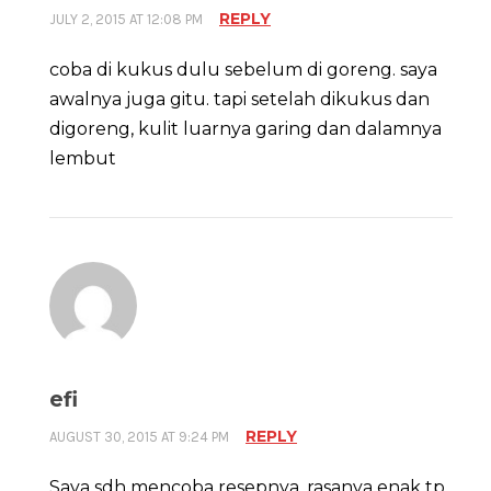
REPLY
JULY 2, 2015 AT 12:08 PM
coba di kukus dulu sebelum di goreng. saya
awalnya juga gitu. tapi setelah dikukus dan
digoreng, kulit luarnya garing dan dalamnya
lembut
efi
REPLY
AUGUST 30, 2015 AT 9:24 PM
Saya sdh mencoba resepnya, rasanya enak tp