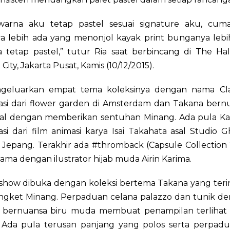
warna aku tetap pastel sesuai signature aku, cum
ya lebih ada yang menonjol kayak print bunganya lebi
 tetap pastel,” tutur Ria saat berbincang di The Hall
City, Jakarta Pusat, Kamis (10/12/2015).
geluarkan empat tema koleksinya dengan nama Cla
rasi dari flower garden di Amsterdam dan Takana bern
onal dengan memberikan sentuhan Minang. Ada pula K
rasi dari film animasi karya Isai Takahata asal Studio G
 Jepang. Terakhir ada #thromback (Capsule Collection
ama dengan ilustrator hijab muda Airin Karima.
show dibuka dengan koleksi bertema Takana yang terins
ongket Minang. Perpaduan celana palazzo dan tunik de
 bernuansa biru muda membuat penampilan terlihat
. Ada pula terusan panjang yang polos serta perpadu