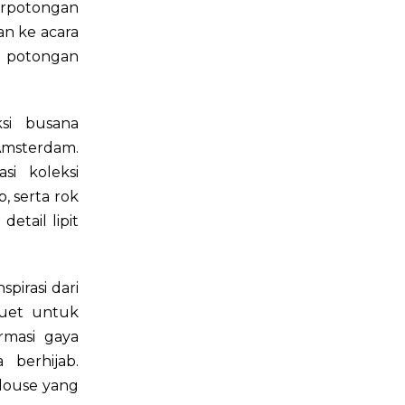
berpotongan
an ke acara
n potongan
ksi busana
Amsterdam.
si koleksi
, serta rok
etail lipit
pirasi dari
luet untuk
rmasi gaya
berhijab.
blouse yang