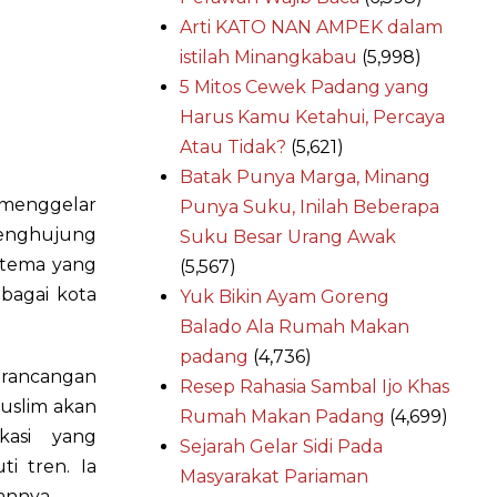
Arti KATO NAN AMPEK dalam
istilah Minangkabau
(5,998)
5 Mitos Cewek Padang yang
Harus Kamu Ketahui, Percaya
Atau Tidak?
(5,621)
Batak Punya Marga, Minang
 menggelar
Punya Suku, Inilah Beberapa
penghujung
Suku Besar Urang Awak
t tema yang
(5,567)
ebagai kota
Yuk Bikin Ayam Goreng
Balado Ala Rumah Makan
padang
(4,736)
rancangan
Resep Rahasia Sambal Ijo Khas
muslim akan
Rumah Makan Padang
(4,699)
kasi yang
Sejarah Gelar Sidi Pada
i tren. Ia
Masyarakat Pariaman
annya.