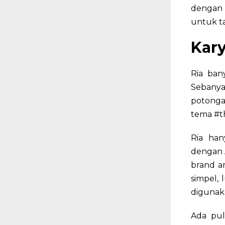
dengan 
untuk ta
Kary
Ria ban
Sebanya
potonga
tema #th
Ria han
dengan A
brand a
simpel, 
digunaka
Ada pul