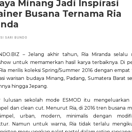
ya Minang Jadi Inspirasi
ainer Busana Ternama Ria
anda
SI SARI BUNDO
DO.BIZ – Jelang akhir tahun, Ria Miranda selalu
show untuk memamerkan hasil karya terbaiknya. Di 
i Ria merilis koleksi Spring/Summer 2016 dengan empa
rasi warisan budaya Minang, Padang, Sumatera Barat s
annya hingga Jepang.
er lulusan sekolah mode ESMOD itu mengeluarkan 
pel dan clean cut. Menurut Ria, di 2016 tren busana 
simpel, urban, modern, minimalis dengan modifi
ktur. Namun untuk warna, Ria tidak terlalu mengikut
onsisten menuangkan palet pastel dalam setiap rancang