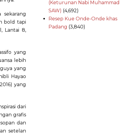
(Keturunan Nabi Muhammad
SAW)
(4,692)
a sekarang
Resep Kue Onde-Onde khas
h bold tapi
Padang
(3,840)
, Lantai 8,
ssifo yang
uansa lebih
aguya yang
hibli Hayao
 2016) yang
pirasi dari
ngan grafis
 sopan dan
an setelan