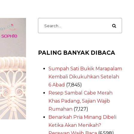
PALING BANYAK DIBACA
Sumpah Sati Bukik Marapalam
Kembali Dikukuhkan Setelah
6 Abad
(7,845)
Resep Sambal Cabe Merah
Khas Padang, Sajian Wajib
Rumahan
(7,127)
Benarkah Pria Minang Dibeli
Ketika Akan Menikah?
Perawan Wajib Baca
(6,598)