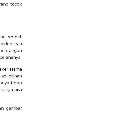
yang cocok
ng simpel.
didominasi
kan dengan
 celananya.
ekerjasama
adi pilihan
nnya tetap
 hanya bisa
gan gambar