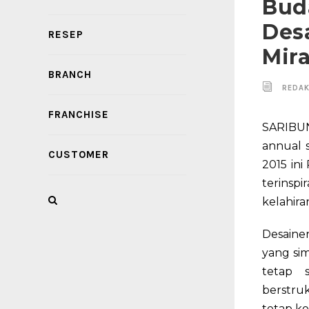
Buda
Des
RESEP
Mir
BRANCH
REDAK
FRANCHISE
SARIBUN
annual 
CUSTOMER
2015 in
terinspi
kelahir
Desain
yang sim
tetap 
berstru
tetap k