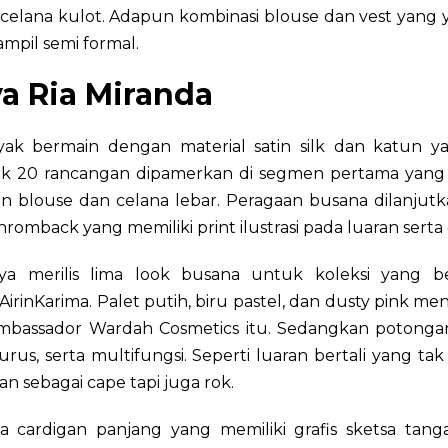
celana kulot. Adapun kombinasi blouse dan vest yang 
mpil semi formal.
a Ria Miranda
yak bermain dengan material satin silk dan katun ya
k 20 rancangan dipamerkan di segmen pertama yang 
n blouse dan celana lebar. Peragaan busana dilanjut
romback yang memiliki print ilustrasi pada luaran serta
ya merilis lima look busana untuk koleksi yang b
irinKarima. Palet putih, biru pastel, dan dusty pink menj
mbassador Wardah Cosmetics itu. Sedangkan potonga
lurus, serta multifungsi. Seperti luaran bertali yang tak
n sebagai cape tapi juga rok.
a cardigan panjang yang memiliki grafis sketsa tan