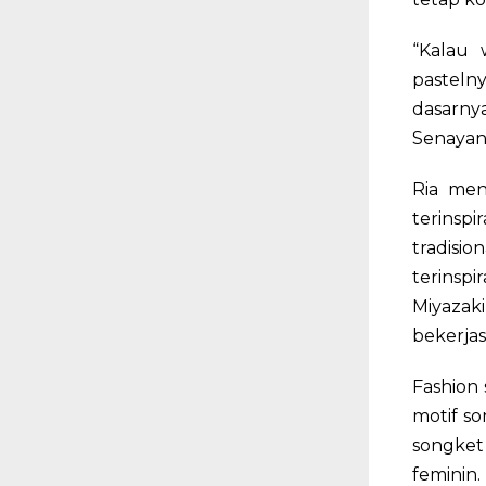
“Kalau 
pasteln
dasarnya
Senayan 
Ria men
terinspi
tradisi
terinspi
Miyazaki
bekerjas
Fashion 
motif s
songket
feminin