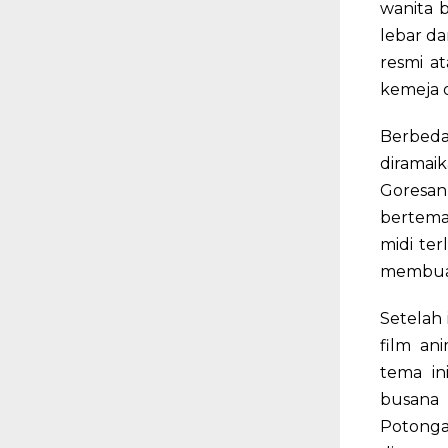
wanita b
lebar d
resmi a
kemeja o
Berbeda
diramai
Goresan
bertemak
midi ter
membuat
Setelah 
film an
tema in
busana
Potongan