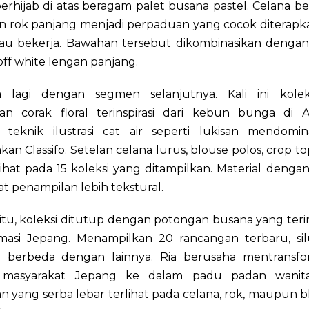
erhijab di atas beragam palet busana pastel. Celana 
an rok panjang menjadi perpaduan yang cocok diterapk
tau bekerja. Bawahan tersebut dikombinasikan denga
ff white lengan panjang.
 lagi dengan segmen selanjutnya. Kali ini kole
kan corak floral terinspirasi dari kebun bunga di 
 teknik ilustrasi cat air seperti lukisan mendomina
an Classifo. Setelan celana lurus, blouse polos, crop top
lihat pada 15 koleksi yang ditampilkan. Material dengan d
 penampilan lebih tekstural.
itu, koleksi ditutup dengan potongan busana yang terins
imasi Jepang. Menampilkan 20 rancangan terbaru, si
i berbeda dengan lainnya. Ria berusaha mentransfo
 masyarakat Jepang ke dalam padu padan wanita 
 yang serba lebar terlihat pada celana, rok, maupun 