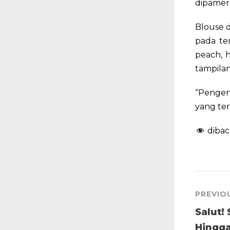
dipamer
Blouse d
pada te
peach, h
tampilan
“Pengen
yang ter
dibac
PREVIO
Salut!
Hingg