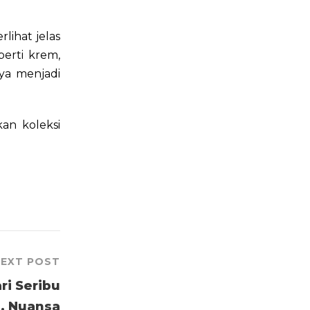
lihat jelas
perti krem,
uya menjadi
an koleksi
EXT POST
ri Seribu
, Nuansa