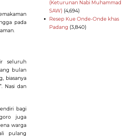
(Keturunan Nabi Muhammad
SAW)
(4,694)
pemakaman
Resep Kue Onde-Onde khas
ingga pada
Padang
(3,840)
yaman.
r seluruh
lang bulan
g, biasanya
. Nasi dan
endiri bagi
goro juga
rena warga
ali pulang