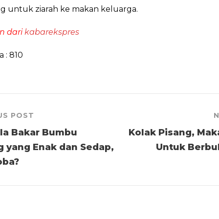
 untuk ziarah ke makan keluarga.
n dari
kabarekspres
a :
810
US POST
N
ila Bakar Bumbu
Kolak Pisang, Mak
 yang Enak dan Sedap,
Untuk Berbu
oba?