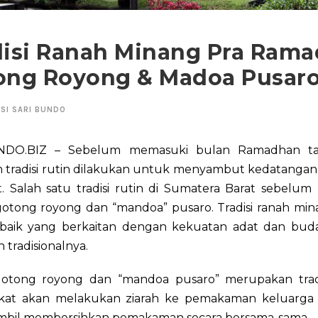
disi Ranah Minang Pra Rama
ong Royong & Madoa Pusar
SI SARI BUNDO
NDO.BIZ – Sebelum memasuki bulan Ramadhan ta
 tradisi rutin dilakukan untuk menyambut kedatangan 
t. Salah satu tradisi rutin di Sumatera Barat sebelu
gotong royong dan “mandoa” pusaro. Tradisi ranah min
baik yang berkaitan dengan kekuatan adat dan bud
tradisionalnya.
 gotong royong dan “mandoa pusaro” merupakan trad
kat akan melakukan ziarah ke pemakaman keluarga
sambil membersihkan pemakaman secara bersama-sama.