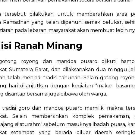
an tersebut dilakukan untuk membersihkan area 
 Ramadhan yang telah dipenuhi semak belukar, seh
ziarah pada lebaran, masyarakat akan membuat lebih n
disi Ranah Minang
i gotong royong dan mandoa pusaro diikuti hampi
kat Sumatera Barat, dan dilaksanakan dua minggu je
n telah menjadi tradisi tahunan. Selain gotong royon
ang hari dilanjutkan dengan kegiatan “makan basamo”
g disantap bersama juga dibawa oleh warga.
, tradisi goro dan mandoa pusaro memiliki makna ters
akat. Selain membersihkan komplek pemakaman, 
 ajang silaturahmi sebelum masuknya ibadah puasa, ka
kat setempat yang berada diluar daerah seringk