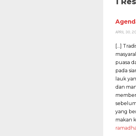
1 Re
Agenda
APRIL 30, 2
[…] Trad
masyara
puasa da
pada sia
lauk yan
dan mand
members
sebelum
yang ber
makan k
ramadha