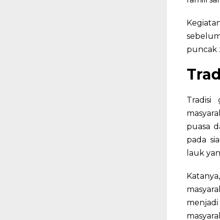
Kegiat
sebelum
puncak 
Tra
Tradis
masyara
puasa da
pada si
lauk yan
Katanya
masyar
menjadi
masyara