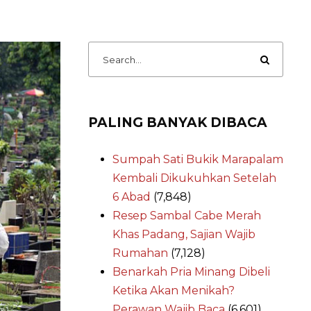
PALING BANYAK DIBACA
Sumpah Sati Bukik Marapalam
Kembali Dikukuhkan Setelah
6 Abad
(7,848)
Resep Sambal Cabe Merah
Khas Padang, Sajian Wajib
Rumahan
(7,128)
Benarkah Pria Minang Dibeli
Ketika Akan Menikah?
Perawan Wajib Baca
(6,601)