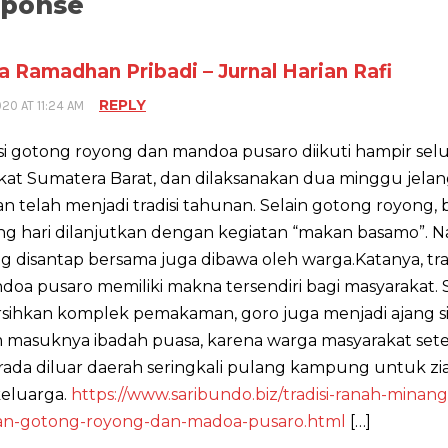
sponse
 Ramadhan Pribadi – Jurnal Harian Rafi
REPLY
020 AT 11:24 AM
isi gotong royong dan mandoa pusaro diikuti hampir sel
kat Sumatera Barat, dan dilaksanakan dua minggu jela
n telah menjadi tradisi tahunan. Selain gotong royong, 
ng hari dilanjutkan dengan kegiatan “makan basamo”. N
g disantap bersama juga dibawa oleh warga.Katanya, tra
oa pusaro memiliki makna tersendiri bagi masyarakat. 
ihkan komplek pemakaman, goro juga menjadi ajang si
 masuknya ibadah puasa, karena warga masyarakat se
ada diluar daerah seringkali pulang kampung untuk zi
eluarga.
https://www.saribundo.biz/tradisi-ranah-minan
n-gotong-royong-dan-madoa-pusaro.html
[…]