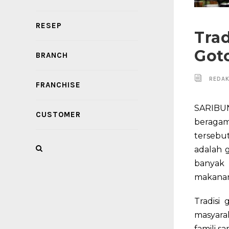
RESEP
Tra
Got
BRANCH
REDAK
FRANCHISE
SARIBU
CUSTOMER
beragam
tersebu
adalah 
banyak 
makanan 
Tradisi
masyara
famili 