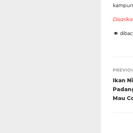
kampung
Disarika
dibac
PREVIO
Ikan N
Padang
Mau C