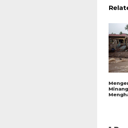
Relat
Mengen
Minang
Mengha