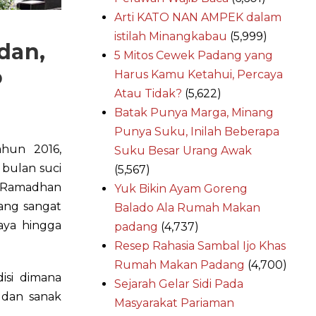
Arti KATO NAN AMPEK dalam
istilah Minangkabau
(5,999)
dan,
5 Mitos Cewek Padang yang
o
Harus Kamu Ketahui, Percaya
Atau Tidak?
(5,622)
Batak Punya Marga, Minang
Punya Suku, Inilah Beberapa
hun 2016,
Suku Besar Urang Awak
bulan suci
(5,567)
m Ramadhan
Yuk Bikin Ayam Goreng
ang sangat
Balado Ala Rumah Makan
aya hingga
padang
(4,737)
Resep Rahasia Sambal Ijo Khas
Rumah Makan Padang
(4,700)
isi dimana
Sejarah Gelar Sidi Pada
 dan sanak
Masyarakat Pariaman