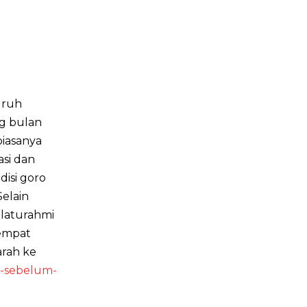
uruh
ng bulan
biasanya
asi dan
disi goro
Selain
laturahmi
tempat
arah ke
g-sebelum-