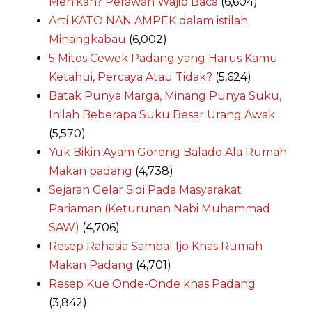
Menikah? Perawan Wajib Baca
(6,604)
Arti KATO NAN AMPEK dalam istilah
Minangkabau
(6,002)
5 Mitos Cewek Padang yang Harus Kamu
Ketahui, Percaya Atau Tidak?
(5,624)
Batak Punya Marga, Minang Punya Suku,
Inilah Beberapa Suku Besar Urang Awak
(5,570)
Yuk Bikin Ayam Goreng Balado Ala Rumah
Makan padang
(4,738)
Sejarah Gelar Sidi Pada Masyarakat
Pariaman (Keturunan Nabi Muhammad
SAW)
(4,706)
Resep Rahasia Sambal Ijo Khas Rumah
Makan Padang
(4,701)
Resep Kue Onde-Onde khas Padang
(3,842)