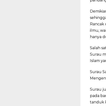
pandang
Demikia
sehingg
Rancak 
ilmu, wa
hanya du
Salah sa
Surau m
Islam ya
Surau S
Mengena
Surau ju
pada ba
tanduk k