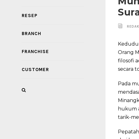
Muh
Sur
RESEP
REDAK
BRANCH
Keduduk
FRANCHISE
Orang M
filosofi
secara t
CUSTOMER
Pada mu
mendasa
Minangk
hukum ag
tarik-me
Pepatah 