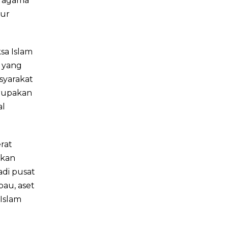
a agama
tur
sa Islam
 yang
yarakat
erupakan
al
rat
akan
adi pusat
au, aset
Islam