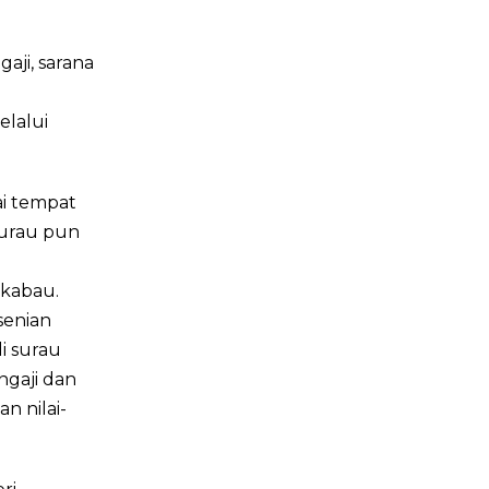
aji, sarana
lalui
ai tempat
 Surau pun
gkabau.
senian
i surau
ngaji dan
n nilai-