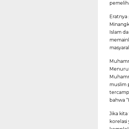
pemelih
Eratnya 
Minangk
Islam da
memaink
masyara
Muhamma
Menurut 
Muhamma
muslim p
tercampu
bahwa “I
Jika kit
korelasi