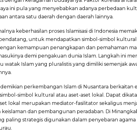
s dengan keragaman budayanya. Faktor korelasi antar
aya ini pula yang menyebabkan adanya perbedaan kul
an antara satu daerah dengan daerah lainnya.
halnya keberhasilan proses Islamisasi di Indonesia memak
 pendatang, untuk mendapatkan simbol-simbol kultural
 dengan kemampuan penangkapan dan pemahaman mas
masukinya demi pengakuan dunia Islam. Langkah ini m
tu watak Islam yang pluralistis yang dimiliki semenjak aw
nnya.
demikian perkembangan Islam di Nusantara berkaitan e
imbol-simbol kultural atau aset-aset lokal. Dapat dikat
et lokal merupakan mediator-fasilitator sekaligus menj
n keislaman dan pembangunan peradaban. Di Minangkab
ng paling strategis digunakan dalam penyebaran agama 
urau.