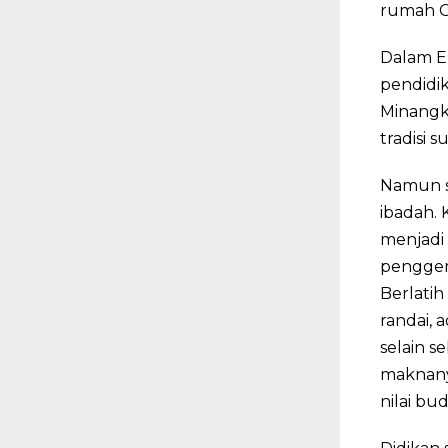
rumah G
Dalam En
pendidik
Minangk
tradisi s
Namun su
ibadah. 
menjadi
penggem
Berlatih
randai, 
selain s
maknanya
nilai bu