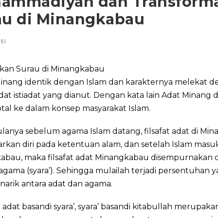
ammadiyah dan Transforma
au di Minangkabau
SI
an Surau di Minangkabau
inang identik dengan Islam dan karakternya melekat 
 adat istiadat yang dianut. Dengan kata lain Adat Minang 
otal ke dalam konsep masyarakat Islam.
lanya sebelum agama Islam datang, filsafat adat di Mi
rkan diri pada ketentuan alam, dan setelah Islam masu
abau, maka filsafat adat Minangkabau disempurnakan 
ama (syara’). Sehingga mulailah terjadi persentuhan y
narik antara adat dan agama.
adat basandi syara’, syara’ basandi kitabullah merupak