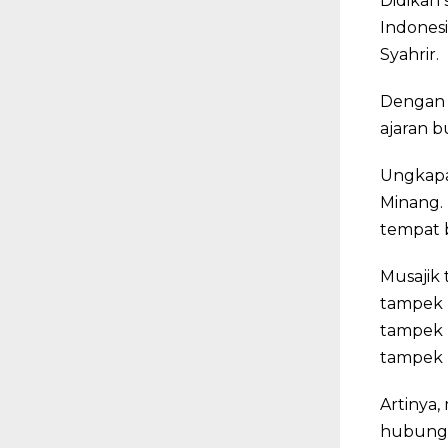
Didikan 
Indonesi
Syahrir.
Dengan 
ajaran b
Ungkapa
Minang. 
tempat 
Musajik 
tampek 
tampek b
tampek m
Artinya
hubunga