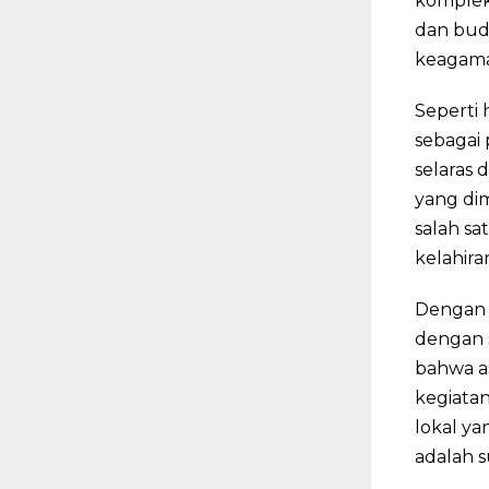
komplek
dan bud
keagama
Seperti 
sebagai
selaras
yang di
salah sa
kelahira
Dengan 
dengan s
bahwa as
kegiata
lokal ya
adalah s