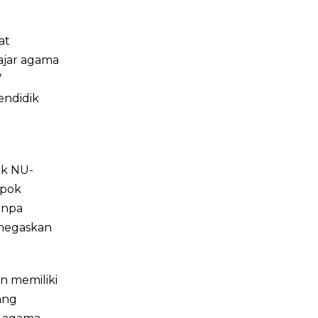
at
ajar agama
’
ndidik
ik NU-
mpok
anpa
enegaskan
n memiliki
ang