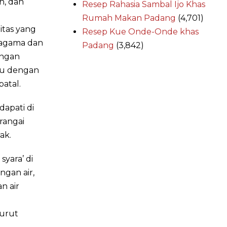
n, dan
Resep Rahasia Sambal Ijo Khas
Rumah Makan Padang
(4,701)
tas yang
Resep Kue Onde-Onde khas
 agama dan
Padang
(3,842)
engan
atu dengan
batal.
dapati di
rangai
ak.
yara’ di
gan air,
n air
nurut