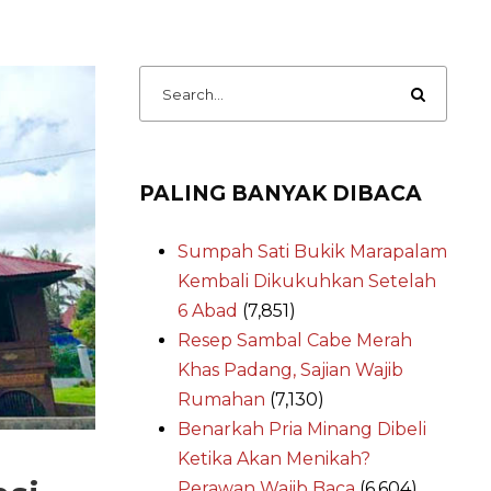
PALING BANYAK DIBACA
Sumpah Sati Bukik Marapalam
Kembali Dikukuhkan Setelah
6 Abad
(7,851)
Resep Sambal Cabe Merah
Khas Padang, Sajian Wajib
Rumahan
(7,130)
Benarkah Pria Minang Dibeli
Ketika Akan Menikah?
Perawan Wajib Baca
(6,604)