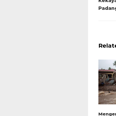
Kekay
Padan
Relat
Mengen