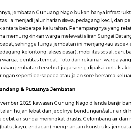
nya, jembatan Gunuang Nago bukan hanya infrastruk
tasi; ia menjadi jalur harian siswa, pedagang kecil, dan p
k antara beberapa kelurahan. Penampangnya yang relat
na memungkinkan warga melewati aliran Sungai Batang
cepat, sehingga fungsi jembatan ini menjangkau aspek
edagang kelontong, akses pasar), mobilitas sosial, dan, b
 warga, identitas tempat. Foto dan rekaman warga yan
kan jembatan tersebut juga sering dipakai untuk aktiv
 ringan seperti bersepeda atau jalan sore bersama kelua
Bandang & Putusnya Jembatan
ovember 2025 kawasan Gunung Nago dilanda banjir ba
telah hujan lebat dan jebolnya bendungan/salur air di 
 debit air sungai meningkat drastis. Gelombang air dan 
(batu, kayu, endapan) menghantam konstruksi jembat