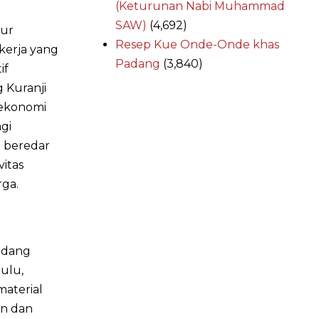
(Keturunan Nabi Muhammad
SAW)
(4,692)
tur
Resep Kue Onde-Onde khas
ekerja yang
Padang
(3,840)
if
 Kuranji
 ekonomi
agi
g beredar
itas
rga.
ndang
hulu,
material
an dan