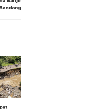
a Banjir
Bandang
pat