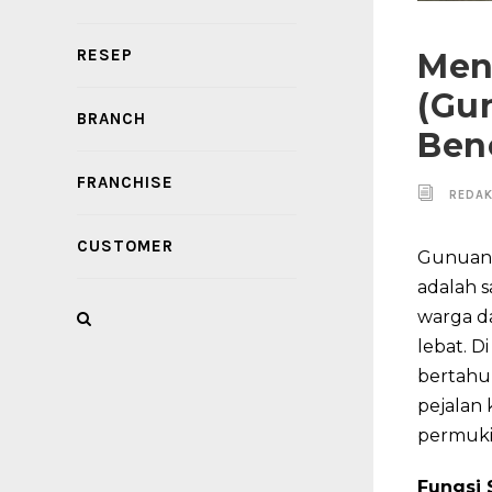
RESEP
Men
(Gu
BRANCH
Ben
FRANCHISE
REDAK
CUSTOMER
Gunuang
adalah s
warga da
lebat. 
bertahu
pejalan
permuki
Fungsi 