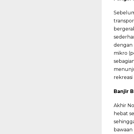
Sebelum
transpor
bergera
sederha
dengan 
mikro (p
sebagian
menunjuk
rekreasi
Banjir 
Akhir N
hebat se
sehingga
bawaan 