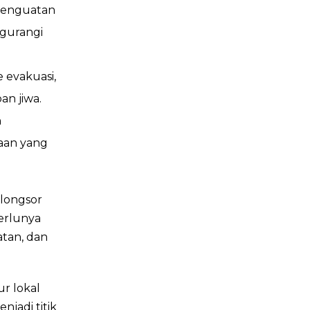
 penguatan
ngurangi
 evakuasi,
an jiwa.
n
kaan yang
 longsor
erlunya
atan, dan
r lokal
jadi titik