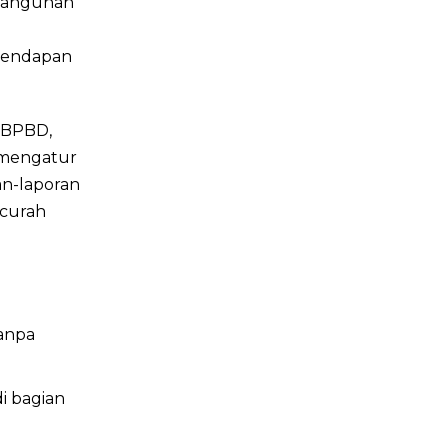
mbangunan
l endapan
 (BPBD,
 mengatur
an-laporan
 curah
tanpa
i bagian