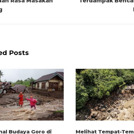
aan Rasa Masakan
Terdampak Bencan
g
ed Posts
al Budaya Goro di
Melihat Tempat-Tem