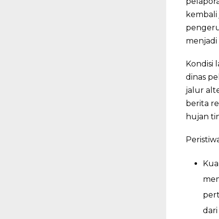
pelapor
kembali 
pengeru
menjadi 
Kondisi 
dinas p
jalur al
berita r
hujan ti
Peristiw
Kual
mem
per
dar