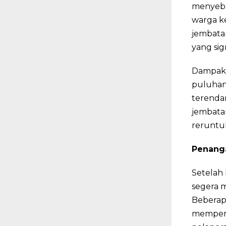
menyeba
warga ke
jembata
yang sig
Dampak 
puluhan
terendam
jembatan
reruntu
Penang
Setelah
segera 
Beberap
memperce