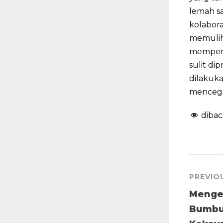
lemah sa
kolabora
memulih
memperh
sulit di
dilakuk
mencegah
dibac
PREVIO
Menge
Bumbu