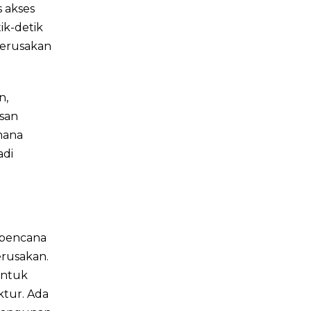
 akses
ik-detik
kerusakan
n,
san
mana
adi
 bencana
rusakan.
untuk
ktur. Ada