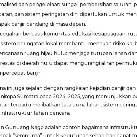
malisasi dan pengelolaan sungai: pembersihan saluran,
taran, dan sistem peringatan dini diperlukan untuk me
pak banjir bandang di masa depan.
cegahan berbasis komunitas: edukasi kesiapsiagaan, rute
 sistem peringatan lokal membantu menekan risiko korb
encanaan ruang hijau hulu: menjaga tutupan lahan da
orestasi di daerah hulu dapat mengurangi aliran permu
percepat banjir.
 ini juga sejalan dengan rangkaian kejadian banjir dan
nimpa Sumatra pada 2024–2025, yang menunjukkan p
an terpadu melibatkan tata guna lahan, sistem pering
i infrastruktur tahan bencana.
n Gunuang Nago adalah contoh bagaimana infrastruktu
mpak “sempurna” untuk kebutuhan sehari-hari dapat men