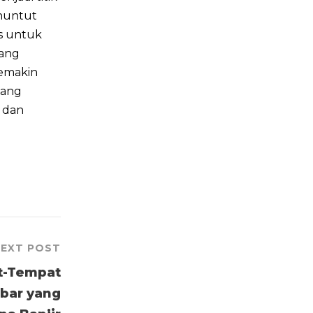
enuntut
is untuk
yang
semakin
dang
 dan
EXT POST
t-Tempat
bar yang