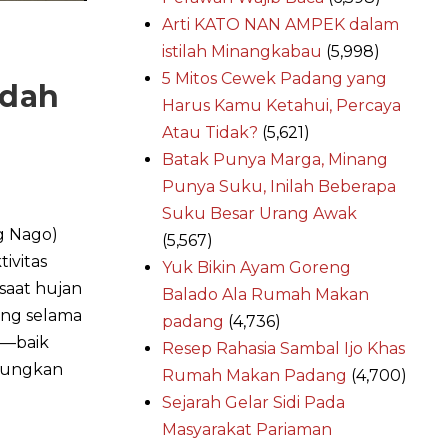
Arti KATO NAN AMPEK dalam
istilah Minangkabau
(5,998)
5 Mitos Cewek Padang yang
udah
Harus Kamu Ketahui, Percaya
Atau Tidak?
(5,621)
Batak Punya Marga, Minang
Punya Suku, Inilah Beberapa
Suku Besar Urang Awak
g Nago)
(5,567)
ivitas
Yuk Bikin Ayam Goreng
saat hujan
Balado Ala Rumah Makan
ang selama
padang
(4,736)
a—baik
Resep Rahasia Sambal Ijo Khas
bungkan
Rumah Makan Padang
(4,700)
Sejarah Gelar Sidi Pada
Masyarakat Pariaman