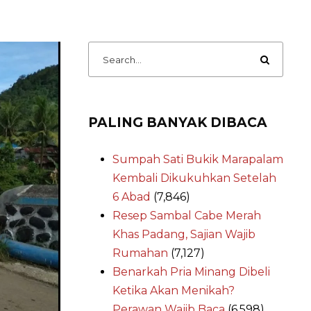
PALING BANYAK DIBACA
Sumpah Sati Bukik Marapalam
Kembali Dikukuhkan Setelah
6 Abad
(7,846)
Resep Sambal Cabe Merah
Khas Padang, Sajian Wajib
Rumahan
(7,127)
Benarkah Pria Minang Dibeli
Ketika Akan Menikah?
Perawan Wajib Baca
(6,598)