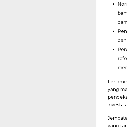
Nor
ban
dam
Pen
dan
Per
ref
mem
Fenomena
yang me
pendekat
investas
Jembata
yang ta