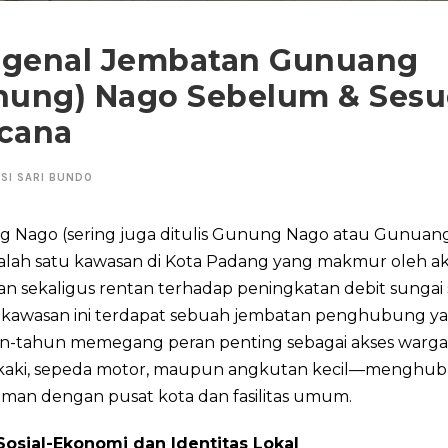
genal Jembatan Gunuang
nung) Nago Sebelum & Ses
cana
SI SARI BUNDO
 Nago (sering juga ditulis Gunung Nago atau Gunuan
alah satu kawasan di Kota Padang yang makmur oleh akt
n sekaligus rentan terhadap peningkatan debit sungai 
Di kawasan ini terdapat sebuah jembatan penghubung y
n-tahun memegang peran penting sebagai akses warg
 kaki, sepeda motor, maupun angkutan kecil—menghu
man dengan pusat kota dan fasilitas umum.
Sosial-Ekonomi dan Identitas Lokal