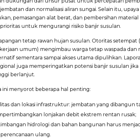
an dukungan dari unsur pusat untuk percepatan pe
jembatan dan normalisasi aliran sungai. Selain itu, upaya
kan, pemasangan alat berat, dan pembersihan materia
prioritas untuk mengurangi risiko banjir susulan.
lapangan tetap rawan hujan susulan. Otoritas setempat
ekerjaan umum) mengimbau warga tetap waspada dan
ternatif sementara sampai akses utama dipulihkan. Lapor
egional juga memperingatkan potensi banjir susulan jika
nggi berlanjut.
a ini menyorot beberapa hal penting:
itas dan lokasi infrastruktur: jembatan yang dibangun 
pertimbangkan lonjakan debit ekstrem rentan rusak;
timbangan hidrologi dan bahan bangunan harus menjad
i perencanaan ulang.