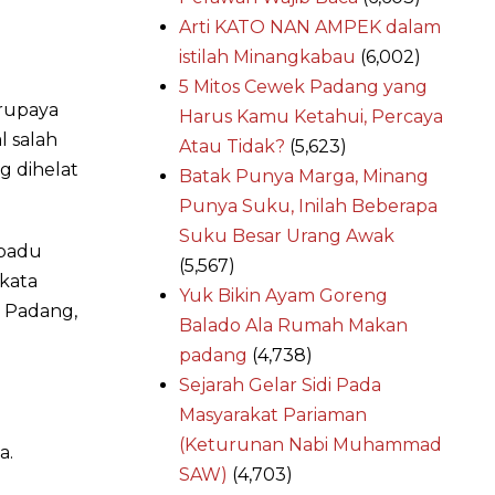
Arti KATO NAN AMPEK dalam
istilah Minangkabau
(6,002)
5 Mitos Cewek Padang yang
rupaya
Harus Kamu Ketahui, Percaya
l salah
Atau Tidak?
(5,623)
g dihelat
Batak Punya Marga, Minang
Punya Suku, Inilah Beberapa
Suku Besar Urang Awak
rpadu
(5,567)
 kata
Yuk Bikin Ayam Goreng
i Padang,
Balado Ala Rumah Makan
padang
(4,738)
Sejarah Gelar Sidi Pada
Masyarakat Pariaman
(Keturunan Nabi Muhammad
a.
SAW)
(4,703)