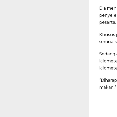
Dia men
penyelen
peserta.
Khusus p
semua k
Sedangk
kilomete
kilomete
“Diharap
makan,” 