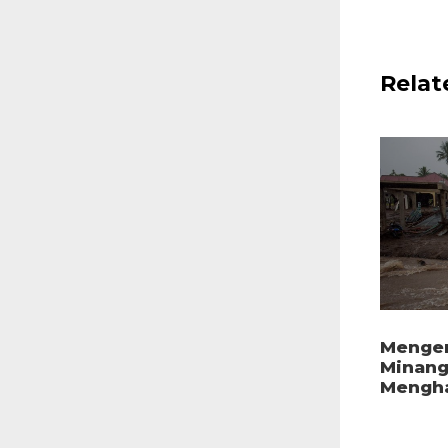
Relat
Mengen
Minang
Mengha