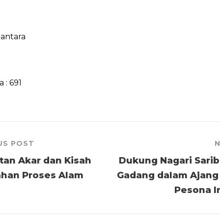
 antara
a :
691
US POST
N
an Akar dan Kisah
Dukung Nagari Sari
han Proses Alam
Gadang dalam Ajang
Pesona I