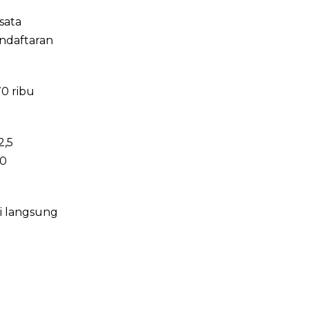
sata
endaftaran
70 ribu
2,5
10
i langsung