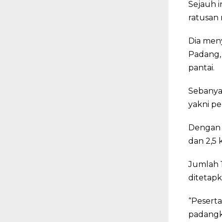
Sejauh i
ratusan 
Dia meny
Padang,
pantai.
Sebanyak
yakni pe
Dengan p
dan 2,5 
Jumlah 1
ditetapk
“Peserta
padangku