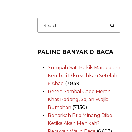
PALING BANYAK DIBACA
Sumpah Sati Bukik Marapalam
Kembali Dikukuhkan Setelah
6 Abad
(7,849)
Resep Sambal Cabe Merah
Khas Padang, Sajian Wajib
Rumahan
(7,130)
Benarkah Pria Minang Dibeli
Ketika Akan Menikah?
Perawan Wajib Baca
(6,603)