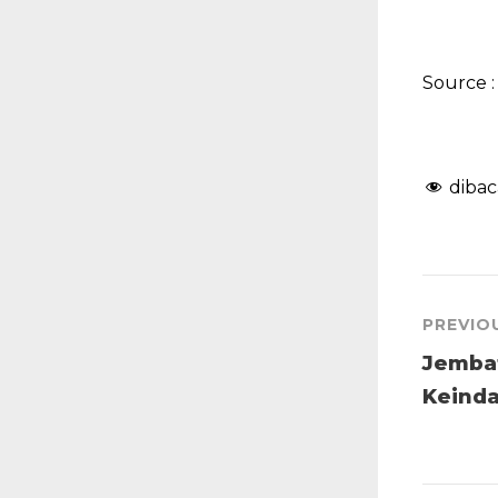
Source :
dibac
PREVIO
Jembat
Keinda