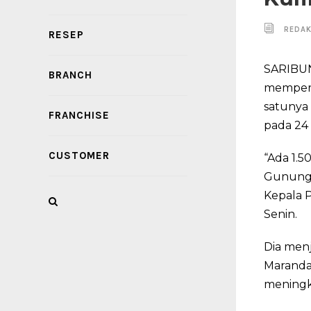
REDAK
RESEP
SARIBUN
BRANCH
memperku
satunya 
FRANCHISE
pada 24
CUSTOMER
“Ada 1.5
Gunung P
Kepala P
Senin.
Dia menj
Maranda
meningk