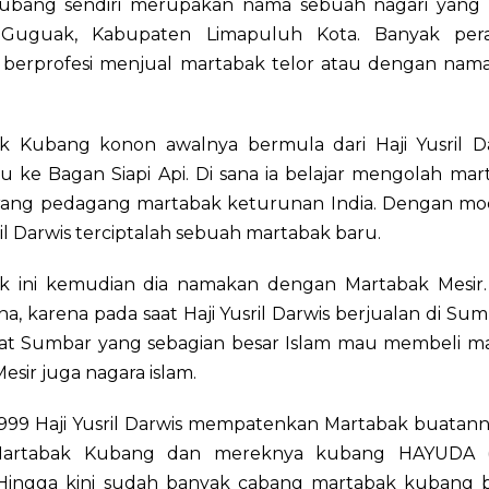
bang sendiri merupakan nama sebuah nagari yang t
 Guguak, Kabupaten Limapuluh Kota. Banyak pera
berprofesi menjual martabak telor atau dengan nam
k Kubang konon awalnya bermula dari Haji Yusril D
 ke Bagan Siapi Api. Di sana ia belajar mengolah mar
orang pedagang martabak keturunan India. Dengan modi
ril Darwis terciptalah sebuah martabak baru.
k ini kemudian dia namakan dengan Martabak Mesir.
a, karena pada saat Haji Yusril Darwis berjualan di Sumb
at Sumbar yang sebagian besar Islam mau membeli m
esir juga nagara islam.
999 Haji Yusril Darwis mempatenkan Martabak buatan
artabak Kubang dan mereknya kubang HAYUDA (Ha
 Hingga kini sudah banyak cabang martabak kubang b