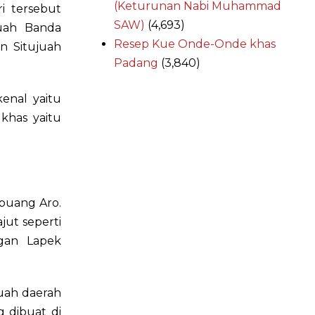
(Keturunan Nabi Muhammad
i tersebut
SAW)
(4,693)
juah Banda
Resep Kue Onde-Onde khas
n Situjuah
Padang
(3,840)
enal yaitu
khas yaitu
puang Aro.
jut seperti
gan Lapek
uah daerah
 dibuat di