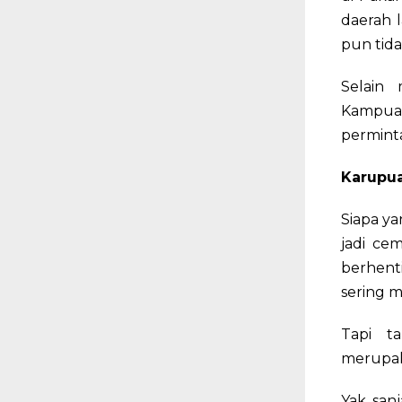
daerah 
pun tida
Selain
Kampua
perminta
Karupua
Siapa ya
jadi ce
berhent
sering 
Tapi t
merupak
Yak, san