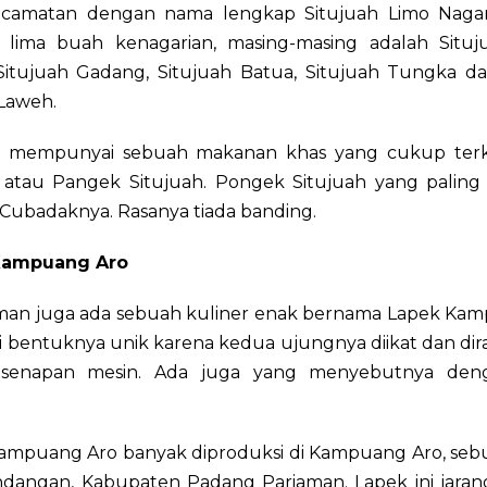
ecamatan dengan nama lengkap Situjuah Limo Nagar
i lima buah kenagarian, masing-masing adalah Situ
Situjuah Gadang, Situjuah Batua, Situjuah Tungka da
Laweh.
h mempunyai sebuah makanan khas yang cukup terk
atau Pangek Situjuah. Pongek Situjuah yang paling 
Cubadaknya. Rasanya tiada banding.
Kampuang Aro
aman juga ada sebuah kuliner enak bernama Lapek Kam
i bentuknya unik karena kedua ujungnya diikat dan dira
 senapan mesin. Ada juga yang menyebutnya den
ampuang Aro banyak diproduksi di Kampuang Aro, seb
ndangan, Kabupaten Padang Pariaman. Lapek ini jarang