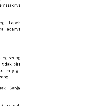
memasaknya
ng, Lapek
na adanya
yang sering
 tidak bisa
u ini juga
nang.
ak Sanjai
ari sinilah