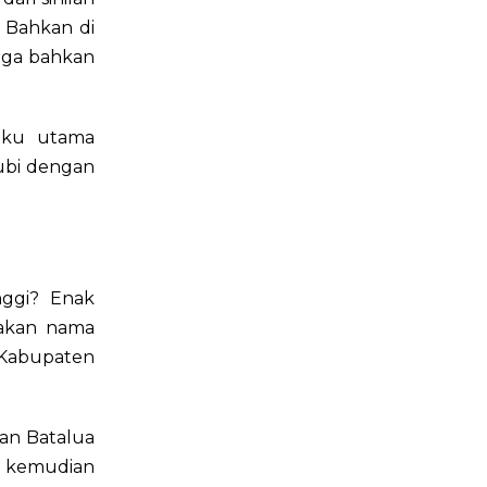
 Bahkan di
tiga bahkan
aku utama
-ubi dengan
nggi? Enak
akan nama
 Kabupaten
an Batalua
 kemudian