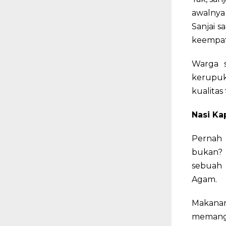
awalnya
Sanjai s
keempat
Warga 
kerupuk 
kualitas
Nasi Ka
Pernah 
bukan?
sebuah 
Agam.
Makanan
memang