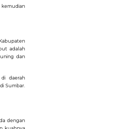
 kemudian
Kabupaten
but adalah
uning dan
di daerah
 di Sumbar.
eda dengan
an kuahnya