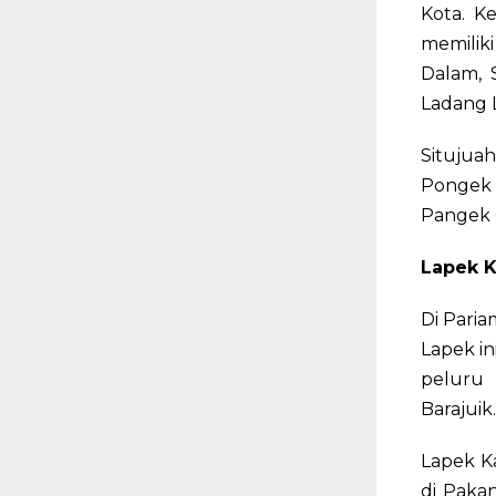
Kota. K
memilik
Dalam, 
Ladang 
Situjua
Pongek 
Pangek 
Lapek 
Di Pari
Lapek in
peluru
Barajuik.
Lapek K
di Paka