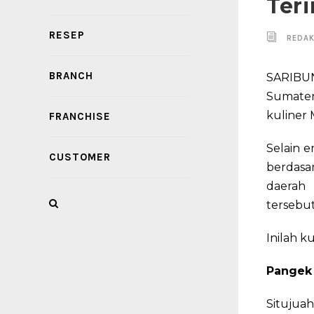
Teri
RESEP
REDAK
BRANCH
SARIBU
Sumater
kuliner
FRANCHISE
Selain 
CUSTOMER
berdasar
daerah 
tersebut
Inilah k
Pangek 
Situjua