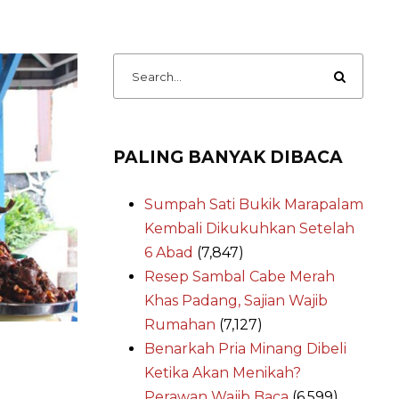
PALING BANYAK DIBACA
Sumpah Sati Bukik Marapalam
Kembali Dikukuhkan Setelah
6 Abad
(7,847)
Resep Sambal Cabe Merah
Khas Padang, Sajian Wajib
Rumahan
(7,127)
Benarkah Pria Minang Dibeli
Ketika Akan Menikah?
Perawan Wajib Baca
(6,599)