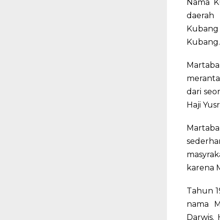
Nama Ku
daerah
Kubang 
Kubang.
Martaba
merantau
dari se
Haji Yus
Martaba
sederhan
masyrak
karena M
Tahun 1
nama M
Darwis.