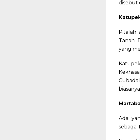
disebut
Katupek
Pitalah
Tanah D
yang me
Katupek
Kekhasa
Cubadak
biasany
Martab
Ada yan
sebagai 