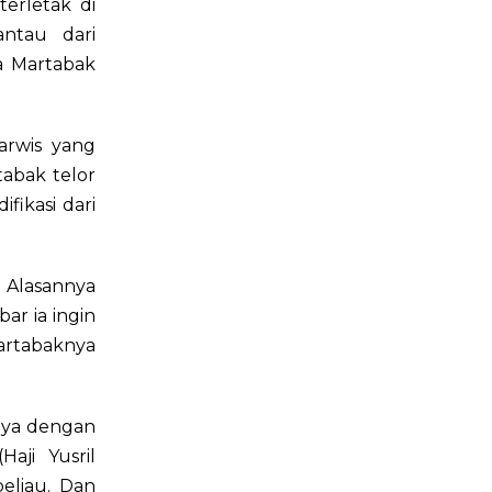
erletak di
ntau dari
a Martabak
arwis yang
tabak telor
fikasi dari
 Alasannya
ar ia ingin
artabaknya
nya dengan
ji Yusril
eliau. Dan