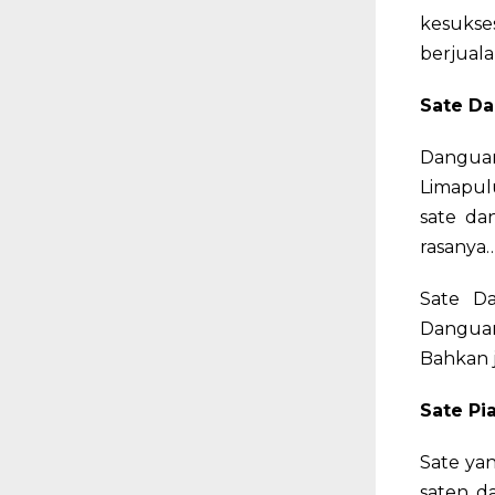
kesuks
berjual
Sate D
Dangua
Limapul
sate d
rasanya…
Sate D
Danguan
Bahkan 
Sate P
Sate ya
saten d