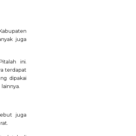
 Kabupaten
anyak juga
talah ini.
a terdapat
ng dipakai
lainnya.
sebut juga
rat.