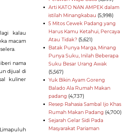
Arti KATO NAN AMPEK dalam
istilah Minangkabau
(5,998)
5 Mitos Cewek Padang yang
Harus Kamu Ketahui, Percaya
agi kalau
Atau Tidak?
(5,621)
neka macam
Batak Punya Marga, Minang
elera.
Punya Suku, Inilah Beberapa
diberi nama
Suku Besar Urang Awak
n dijual di
(5,567)
al kuliner
Yuk Bikin Ayam Goreng
Balado Ala Rumah Makan
padang
(4,737)
Resep Rahasia Sambal Ijo Khas
Rumah Makan Padang
(4,700)
Sejarah Gelar Sidi Pada
Masyarakat Pariaman
 Limapuluh