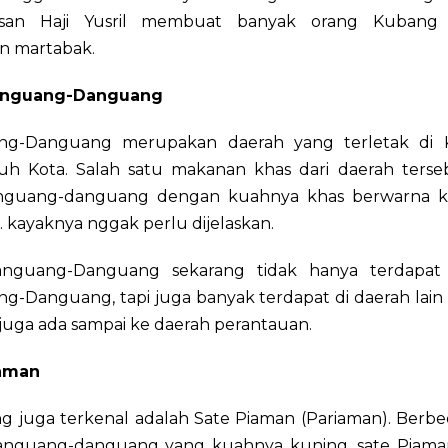
esan Haji Yusril membuat banyak orang Kubang
an martabak.
anguang-Danguang
ng-Danguang merupakan daerah yang terletak di 
uh Kota. Salah satu makanan khas dari daerah terse
anguang-danguang dengan kuahnya khas berwarna k
 kayaknya nggak perlu dijelaskan.
anguang-Danguang sekarang tidak hanya terdapat 
g-Danguang, tapi juga banyak terdapat di daerah lain
juga ada sampai ke daerah perantauan.
iaman
ng juga terkenal adalah Sate Piaman (Pariaman). Berb
anguang-danguang yang kuahnya kuning, sate Piam