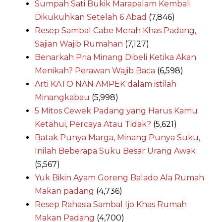
Sumpah Sati Bukik Marapalam Kembali
Dikukuhkan Setelah 6 Abad
(7,846)
Resep Sambal Cabe Merah Khas Padang,
Sajian Wajib Rumahan
(7,127)
Benarkah Pria Minang Dibeli Ketika Akan
Menikah? Perawan Wajib Baca
(6,598)
Arti KATO NAN AMPEK dalam istilah
Minangkabau
(5,998)
5 Mitos Cewek Padang yang Harus Kamu
Ketahui, Percaya Atau Tidak?
(5,621)
Batak Punya Marga, Minang Punya Suku,
Inilah Beberapa Suku Besar Urang Awak
(5,567)
Yuk Bikin Ayam Goreng Balado Ala Rumah
Makan padang
(4,736)
Resep Rahasia Sambal Ijo Khas Rumah
Makan Padang
(4,700)