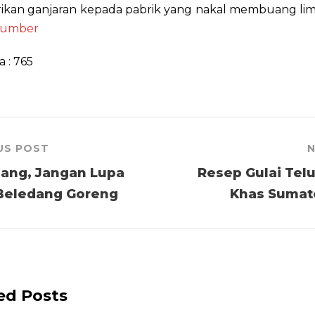
kan ganjaran kepada pabrik yang nakal membuang li
sumber
a :
765
US POST
N
ang, Jangan Lupa
Resep Gulai Telu
 Beledang Goreng
Khas Sumate
ed Posts