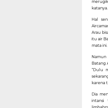
merugik
katanya.
Hal sen
Aircama
Arau bi
itu air 
mata ini.
Namun s
Batang 
“Dulu m
sekaran
karena t
Dia men
intans
limbahn