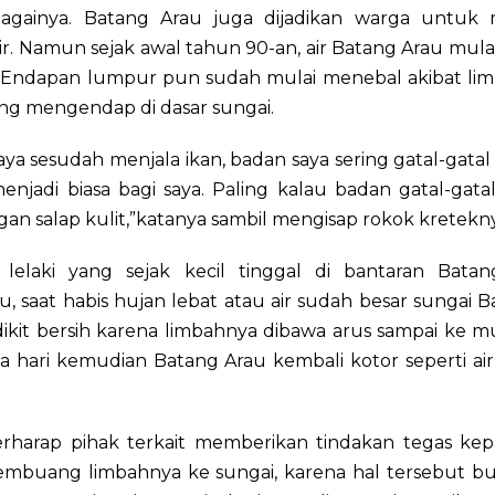
againya. Batang Arau juga dijadikan warga untuk
r. Namun sejak awal tahun 90-an, air Batang Arau mula
 Endapan lumpur pun sudah mulai menebal akibat lim
ang mengendap di dasar sungai.
aya sesudah menjala ikan, badan saya sering gatal-gata
njadi biasa bagi saya. Paling kalau badan gatal-gata
gan salap kulit,”katanya sambil mengisap rokok kretekn
lelaki yang sejak kecil tinggal di bantaran Batan
 saat habis hujan lebat atau air sudah besar sungai 
ikit bersih karena limbahnya dibawa arus sampai ke mu
a hari kemudian Batang Arau kembali kotor seperti ai
erharap pihak terkait memberikan tindakan tegas kep
mbuang limbahnya ke sungai, karena hal tersebut b