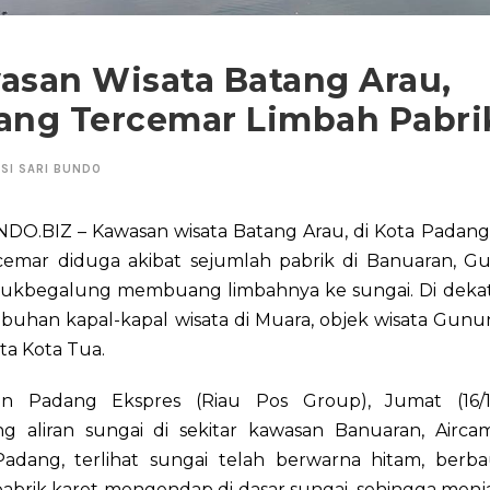
asan Wisata Batang Arau,
ang Tercemar Limbah Pabri
SI SARI BUNDO
DO.BIZ – Kawasan wisata Batang Arau, di Kota Padang 
cemar diduga akibat sejumlah pabrik di Banuaran, G
ukbegalung membuang limbahnya ke sungai. Di dekat s
abuhan kapal-kapal wisata di Muara, objek wisata Gun
ta Kota Tua.
n Padang Ekspres (Riau Pos Group), Jumat (16/1
ng aliran sungai di sekitar kawasan Banuaran, Airca
adang, terlihat sungai telah berwarna hitam, berba
pabrik karet mengendap di dasar sungai, sehingga men