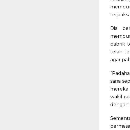
mempuny
terpaksa
Dia be
membuan
pabrik 
telah t
agar pa
“Padahal
sana se
mereka 
wakil r
dengan 
Sementa
permasa