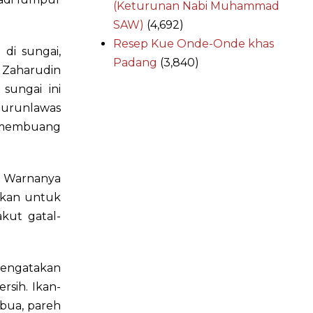
(Keturunan Nabi Muhammad
SAW)
(4,692)
Resep Kue Onde-Onde khas
 di sungai,
Padang
(3,840)
. Zaharudin
sungai ini
Gurunlawas
 membuang
a. Warnanya
nkan untuk
kut gatal-
 mengatakan
rsih. Ikan-
ubua, pareh