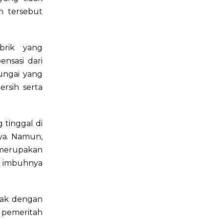
h tersebut
brik yang
nsasi dari
sungai yang
rsih serta
 tinggal di
ya. Namun,
 merupakan
,” imbuhnya
uak dengan
 pemeritah