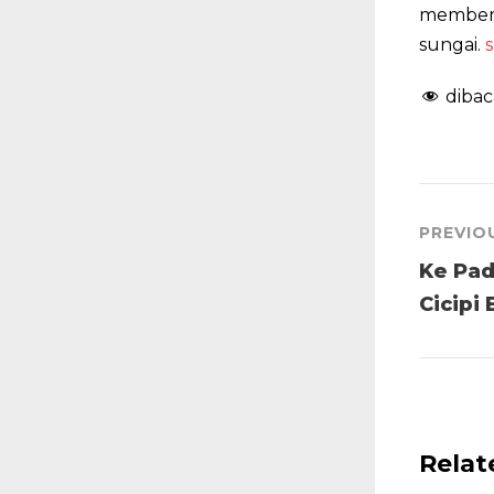
memberi
sungai.
dibac
PREVIO
Ke Pad
Cicipi
Relat