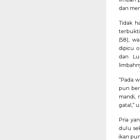
dan mem
Tidak h
terbukt
(58), w
dipicu 
dan Lu
limbahny
“Pada wa
pun ber
mandi, 
gatal,” 
Pria yan
dulu sek
ikan pun