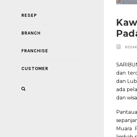
RESEP
Kaw
Pad
BRANCH
REDAK
FRANCHISE
SARIBUN
CUSTOMER
dan ter
dan Lub
ada pel
dan wisa
Pantaua
sepanja
Muara P
limbah 