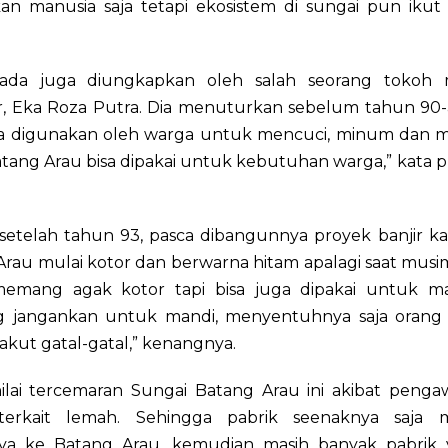
an manusia saja tetapi ekosistem di sungai pun ikut 
ada juga diungkapkan oleh salah seorang tokoh 
r, Eka Roza Putra. Dia menuturkan sebelum tahun 90-
sa digunakan oleh warga untuk mencuci, minum dan ma
Batang Arau bisa dipakai untuk kebutuhan warga,” kata p
etelah tahun 93, pasca dibangunnya proyek banjir ka
Arau mulai kotor dan berwarna hitam apalagi saat mus
emang agak kotor tapi bisa juga dipakai untuk ma
g jangankan untuk mandi, menyentuhnya saja orang
akut gatal-gatal,” kenangnya.
ilai tercemaran Sungai Batang Arau ini akibat penga
i terkait lemah. Sehingga pabrik seenaknya saja
ya ke Batang Arau, kemudian masih banyak pabrik 