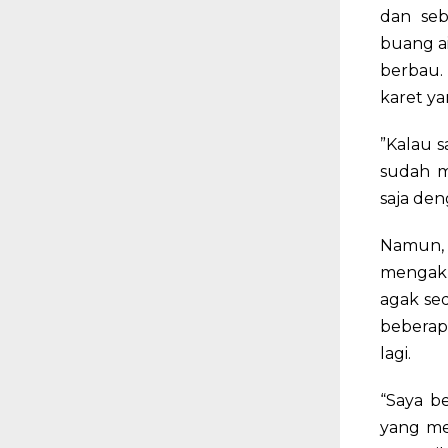
dan seb
buang ai
berbau.
karet y
”Kalau s
sudah me
saja den
Namun, 
mengaku,
agak sed
beberap
lagi.
“Saya b
yang me