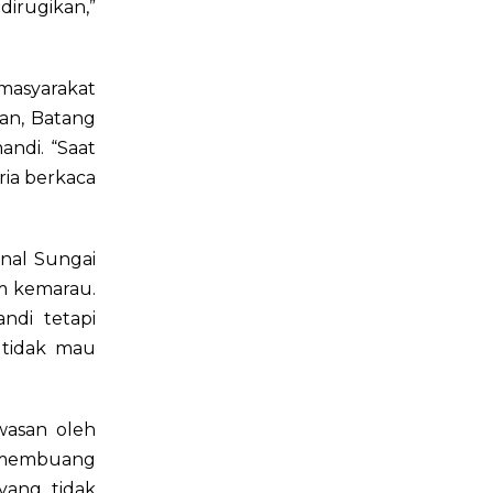
dirugikan,”
masyarakat
an, Batang
ndi. “Saat
ria berkaca
nal Sungai
im kemarau.
ndi tetapi
 tidak mau
wasan oleh
 membuang
yang tidak