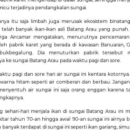
icu terjadinya pendangkalan sungai.
anya itu saja limbah juga merusak ekosistem binatang
i telah banyak ikan-ikan asli Batang Arau yang punah
arga Aircamar mengatakan, menurutnya pencemaran 
oleh pabrik karet yang berada di kawasan Banuaran, 
bukbegalung. Dia menuturkan pabrik tersebut
a ke sungai Batang Arau pada waktu pagi dan sore.
ktu pagi dan sore hari air sungai ini kentara kotorny
warna hitam seperti air comberan dan berbau. Janga
menyentuh air sungai ini saja orang enggan karena ta
ungkapnya.
g sehari-hari menjala ikan di sungai Batang Arau ini
itar tahun 70-an hingga awal 90-an sungai ini airnya be
 banyak terdapat di sungai ini seperti ikan gariang, sim