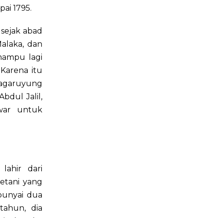
ai 1795.
sejak abad
alaka, dan
mampu lagi
 Karena itu
Pagaruyung
bdul Jalil,
war untuk
ahir dari
etani yang
mpunyai dua
tahun, dia