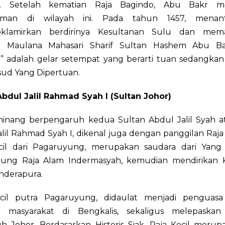
o. Setelah kematian Raja Bagindo, Abu Bakr me
laman di wilayah ini. Pada tahun 1457, menan
klamirkan berdirinya Kesultanan Sulu dan mema
a Maulana Mahasari Sharif Sultan Hashem Abu Bak
” adalah gelar setempat yang berarti tuan sedangkan 
ud Yang Dipertuan.
Abdul Jalil Rahmad Syah I (Sultan Johor)
inang berpengaruh kedua Sultan Abdul Jalil Syah a
lil Rahmad Syah I, dikenal juga dengan panggilan Raja
cil dari Pagaruyung, merupakan saudara dari Yang
ung Raja Alam Indermasyah, kemudian mendirikan 
 Inderapura.
cil putra Pagaruyung, didaulat menjadi penguasa
 masyarakat di Bengkalis, sekaligus melepaskan
h Johor. Berdasarkan Historis Siak, Raja Kecil merup