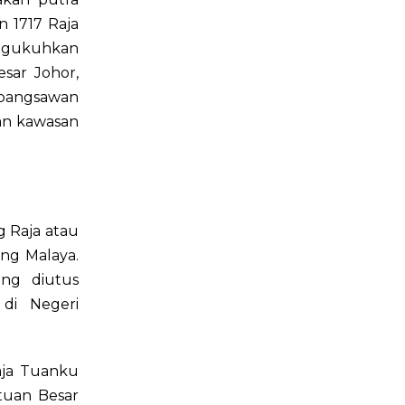
 1717 Raja
engukuhkan
esar Johor,
bangsawan
kan kawasan
 Raja atau
ng Malaya.
ng diutus
di Negeri
aja Tuanku
tuan Besar