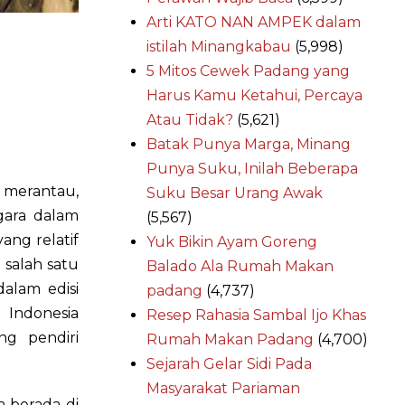
Arti KATO NAN AMPEK dalam
istilah Minangkabau
(5,998)
5 Mitos Cewek Padang yang
Harus Kamu Ketahui, Percaya
Atau Tidak?
(5,621)
Batak Punya Marga, Minang
Punya Suku, Inilah Beberapa
 merantau,
Suku Besar Urang Awak
gara dalam
(5,567)
ang relatif
Yuk Bikin Ayam Goreng
 salah satu
Balado Ala Rumah Makan
alam edisi
padang
(4,737)
 Indonesia
Resep Rahasia Sambal Ijo Khas
g pendiri
Rumah Makan Padang
(4,700)
Sejarah Gelar Sidi Pada
Masyarakat Pariaman
a berada di