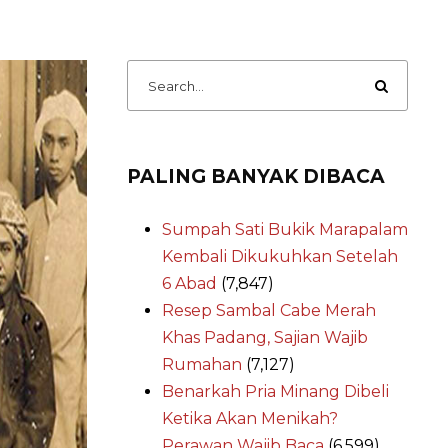
PALING BANYAK DIBACA
Sumpah Sati Bukik Marapalam
Kembali Dikukuhkan Setelah
6 Abad
(7,847)
Resep Sambal Cabe Merah
Khas Padang, Sajian Wajib
Rumahan
(7,127)
Benarkah Pria Minang Dibeli
Ketika Akan Menikah?
Perawan Wajib Baca
(6,599)