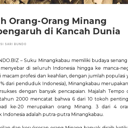
lah Orang-Orang Minang
pengaruh di Kancah Dunia
SI SARI BUNDO
DO.BIZ – Suku Minangkabau memiliki budaya senang
menyebar di seluruh Indonesia hingga ke manca-ne
 macam profesi dan keahlian, dengan jumlah populasi y
2,7% dari penduduk Indonesia), Minangkabau merupakan
rsukses dengan banyak pencapaian. Majalah Tempo d
tahun 2000 mencatat bahwa 6 dari 10 tokoh penting
bad ke-20 merupakan orang Minang. 3 dari 4 oran
k Indonesia adalah putra-putra Minangkabau.
ilan dan kesuksesan orang Minang banyak diraih ketik