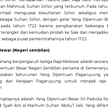
ltan Mahmud, Sultan Johor yang terbunuh. Pada tahun
erhasil menguasai Kesultanan Johor sekaligus m
 sebagai Sultan Johor, dengan gelar Yang Dipertuan B
pada tahun 1722 karena pengkianatan beberapa 
a tersingkir dan kemudian pindah ke Siak dan menjadi
t sebagai pusat pemerintahannya tahun 1723.
lewar (Negeri sembilan)
inang berpengaruh ketiga Raja Melewar adalah seorang
pertuan Besar Negeri Sembilan pertama di Semenanju
upakan keturunan Yang Dipertuan Pagaruyung, ya
ng dari Kerajaan Pagaruyung untuk menjadi raja 
n.
ngkapnya adalah Yang Dipertuan Besar Sri Paduka R
Syah ibni al-Marhum Sultan ‘Abdu’l Jalil, Yang diPer