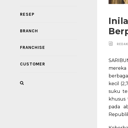
RESEP
Ini
Ber
BRANCH
REDAK
FRANCHISE
SARIBUN
CUSTOMER
mereka 
berbagai
kecil (
suku te
khusus 
pada a
Republi
Keberhas