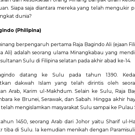
an. Siapa saja diantara mereka yang telah mengukir pr
tingkat dunia?
gindo (Philipina)
nang berpengaruh pertama Raja Bagindo Ali (ejaan Fili
a Ali) adalah seorang ulama Minangkabau yang mendiri
sultanan Sulu di Filipina selatan pada akhir abad ke-14.
agindo datang ke Sulu pada tahun 1390. Keda
tkan dakwah Islam yang telah dirintis oleh seo
an Arab, Karim ul-Makhdum. Selain ke Sulu, Raja Ba
ara ke Brunei, Serawak, dan Sabah. Hingga akhir hay
 telah mengislamkan masyarakat Sulu sampai ke Pulau 
tahun 1450, seorang Arab dari Johor yaitu Sharif ul-
 tiba di Sulu. Ia kemudian menikah dengan Paramisuli,