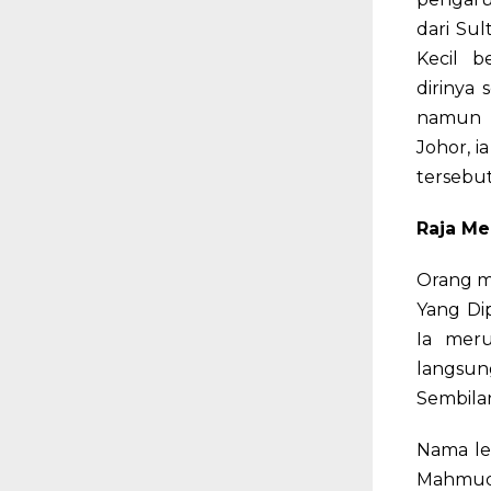
dari Su
Kecil b
dirinya
namun 
Johor, i
tersebu
Raja Me
Orang m
Yang Di
Ia mer
langsu
Sembila
Nama le
Mahmud 