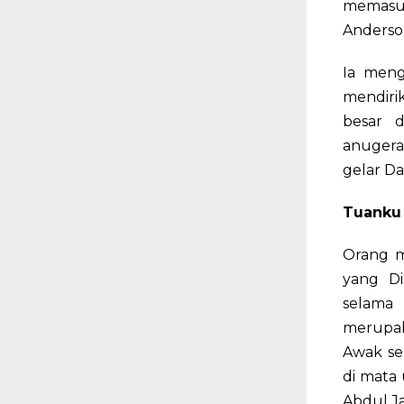
memasuk
Anderson
Ia men
mendirik
besar 
anugera
gelar Da
Tuanku
Orang 
yang Di
selama
merupak
Awak se
di mata
Abdul Ja