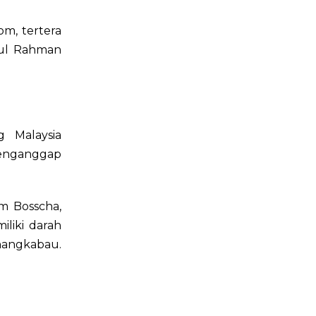
om, tertera
dul Rahman
 Malaysia
menganggap
m Bosscha,
liki darah
nangkabau.