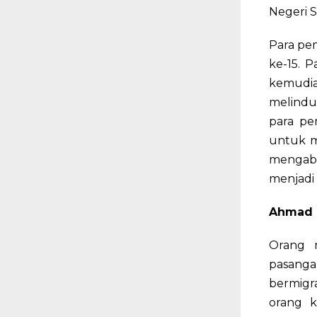
Negeri S
Para pe
ke-15. 
kemudia
melindu
para pe
untuk m
mengab
menjadi 
Ahmad B
Orang 
pasanga
bermigra
orang k