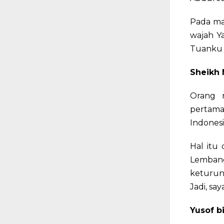
Pada mat
wajah Y
Tuanku 
Sheikh 
Orang 
pertama
Indonesi
Hal itu
Lembang
keturun
Jadi, say
Yusof b