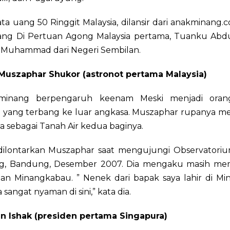
a uang 50 Ringgit Malaysia, dilansir dari anakminang.c
ang Di Pertuan Agong Malaysia pertama, Tuanku Ab
Muhammad dari Negeri Sembilan.
Muszaphar Shukor (astronot pertama Malaysia)
minang berpengaruh keenam Meski menjadi orang
 yang terbang ke luar angkasa. Muszaphar rupanya 
a sebagai Tanah Air kedua baginya.
 dilontarkan Muszaphar saat mengujungi Observatoriu
, Bandung, Desember 2007. Dia mengaku masih memi
an Minangkabau. ” Nenek dari bapak saya lahir di Mi
a sangat nyaman di sini,” kata dia.
in Ishak (presiden pertama Singapura)