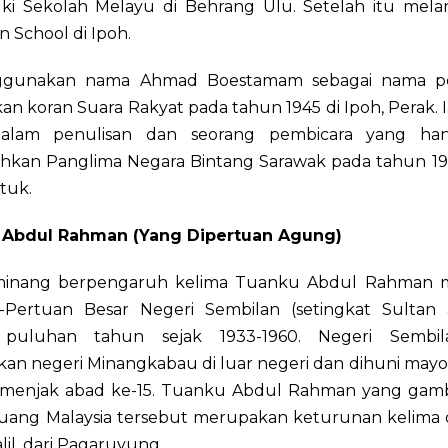
i Sekolah Melayu di Behrang Ulu. Setelah itu mela
 School di Ipoh.
ggunakan nama Ahmad Boestamam sebagai nama pe
an koran Suara Rakyat pada tahun 1945 di Ipoh, Perak. 
dalam penulisan dan seorang pembicara yang hand
hkan Panglima Negara Bintang Sarawak pada tahun 1
tuk.
 Abdul Rahman (Yang Dipertuan Agung)
minang berpengaruh kelima Tuanku Abdul Rahman 
-Pertuan Besar Negeri Sembilan (setingkat Sultan 
 puluhan tahun sejak 1933-1960. Negeri Sembila
an negeri Minangkabau di luar negeri dan dihuni mayo
menjak abad ke-15. Tuanku Abdul Rahman yang gam
 uang Malaysia tersebut merupakan keturunan kelima d
lil, dari Pagaruyung.