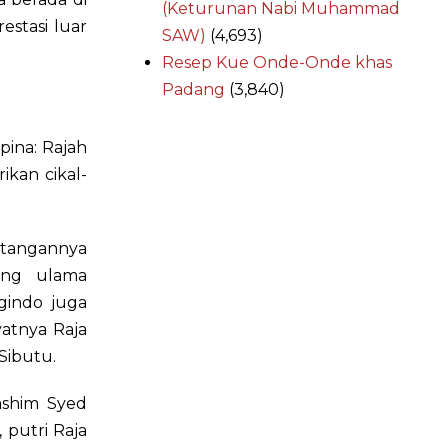
(Keturunan Nabi Muhammad
estasi luar
SAW)
(4,693)
Resep Kue Onde-Onde khas
Padang
(3,840)
pina: Rajah
kan cikal-
tangannya
rang ulama
gindo juga
atnya Raja
Sibutu.
Hashim Syed
 putri Raja