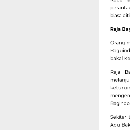
perantau
biasa di
Raja Ba
Orang mi
Baguind
bakal Ke
Raja B
melanju
keturun
mengemb
Bagindo
Sekitar 
Abu Bakr