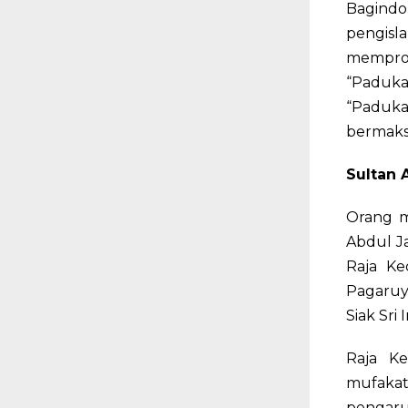
Bagind
pengis
mempro
“Paduk
“Paduka
bermaks
Sultan 
Orang m
Abdul Ja
Raja Ke
Pagaruy
Siak Sri
Raja Ke
mufakat
pengaru