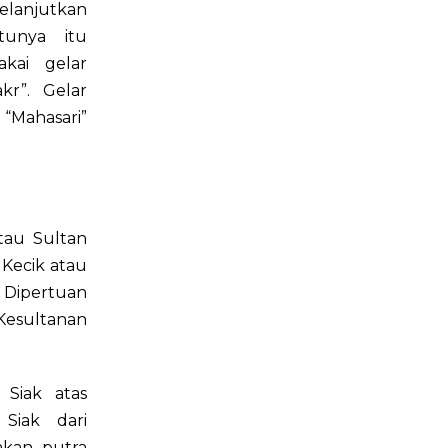
lanjutkan
tunya itu
kai gelar
r”. Gelar
“Mahasari”
tau Sultan
 Kecik atau
 Dipertuan
Kesultanan
 Siak atas
 Siak dari
akan putra