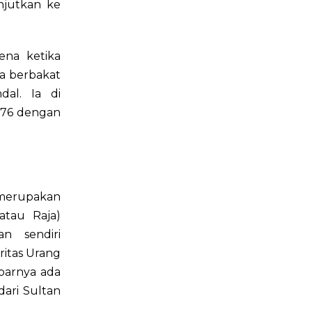
njutkan ke
na ketika
Ia berbakat
al. Ia di
976 dengan
merupakan
atau Raja)
n sendiri
ritas Urang
barnya ada
ari Sultan