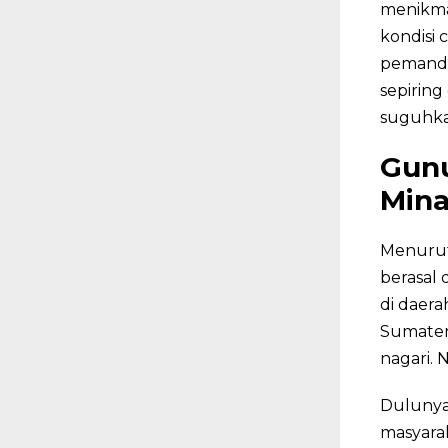
menikmat
kondisi 
pemanda
sepiring
suguhka
Gunu
Min
Menurut
berasal 
di daera
Sumatera
nagari. 
Dulunya,
masyarak