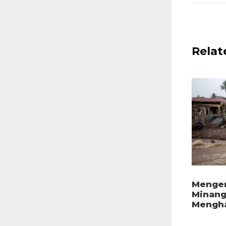
Relat
Mengen
Minang
Mengha