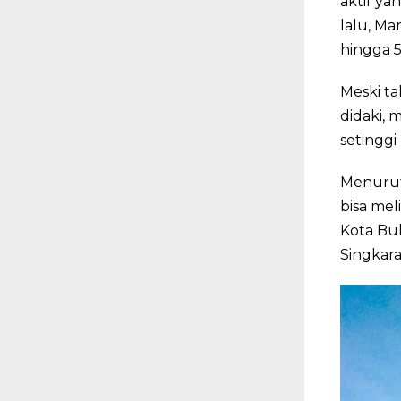
aktif ya
lalu, Ma
hingga 5
Meski ta
didaki, 
setinggi
Menurut 
bisa me
Kota Buk
Singkara