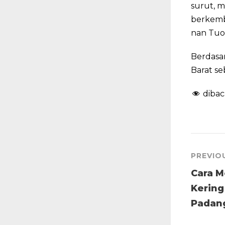
surut, 
berkemba
nan Tuo
Berdasar
Barat se
dibac
PREVIO
Cara 
Kering
Padan