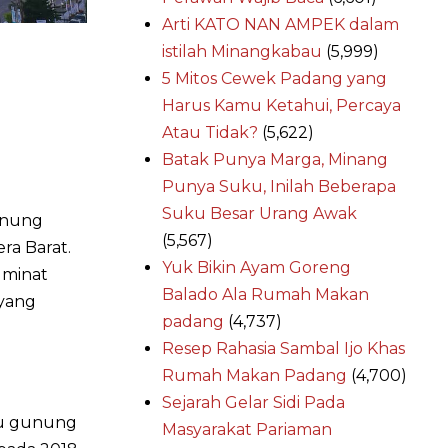
Arti KATO NAN AMPEK dalam
istilah Minangkabau
(5,999)
5 Mitos Cewek Padang yang
Harus Kamu Ketahui, Percaya
Atau Tidak?
(5,622)
Batak Punya Marga, Minang
Punya Suku, Inilah Beberapa
Suku Besar Urang Awak
unung
(5,567)
ra Barat.
Yuk Bikin Ayam Goreng
 minat
Balado Ala Rumah Makan
 yang
padang
(4,737)
Resep Rahasia Sambal Ijo Khas
Rumah Makan Padang
(4,700)
Sejarah Gelar Sidi Pada
tu gunung
Masyarakat Pariaman