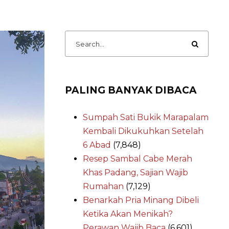
PALING BANYAK DIBACA
Sumpah Sati Bukik Marapalam
Kembali Dikukuhkan Setelah
6 Abad
(7,848)
Resep Sambal Cabe Merah
Khas Padang, Sajian Wajib
Rumahan
(7,129)
Benarkah Pria Minang Dibeli
Ketika Akan Menikah?
Perawan Wajib Baca
(6,601)