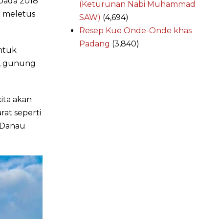
 pada 2018
(Keturunan Nabi Muhammad
h meletus
SAW)
(4,694)
Resep Kue Onde-Onde khas
Padang
(3,840)
untuk
r, gunung
ita akan
at seperti
u Danau