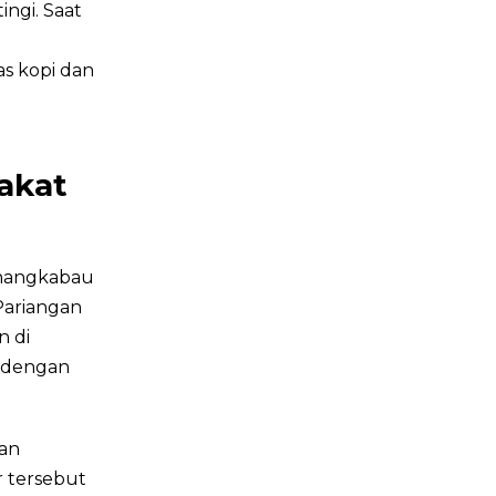
ingi. Saat
s kopi dan
h
akat
inangkabau
 Pariangan
n di
t dengan
dan
r tersebut