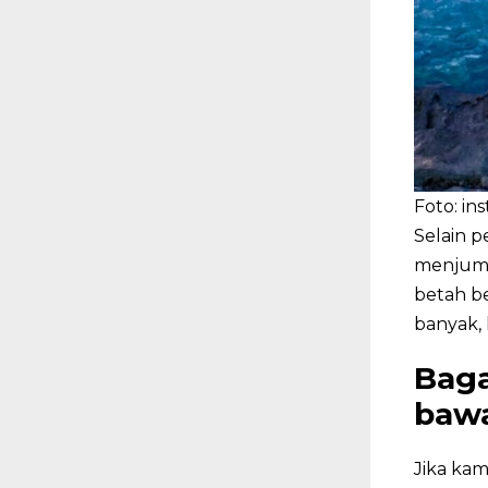
Foto: in
Selain 
menjump
betah be
banyak, 
Baga
baw
Jika kam