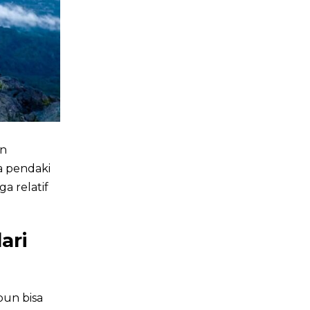
an
a pendaki
a relatif
ari
pun bisa