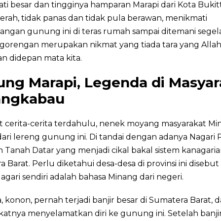
i besar dan tingginya hamparan Marapi dari Kota Bukitt
cerah, tidak panas dan tidak pula berawan, menikmati
ngan gunung ini di teras rumah sampai ditemani segela
 gorengan merupakan nikmat yang tiada tara yang Alla
n didepan mata kita.
ng Marapi, Legenda di Masyar
angkabau
 cerita-cerita terdahulu, nenek moyang masyarakat M
dari lereng gunung ini. Di tandai dengan adanya Nagari
h Tanah Datar yang menjadi cikal bakal sistem kanagaria
 Barat. Perlu diketahui desa-desa di provinsi ini disebu
Nagari sendiri adalah bahasa Minang dari negeri.
 konon, pernah terjadi banjir besar di Sumatera Barat, 
atnya menyelamatkan diri ke gunung ini. Setelah banji