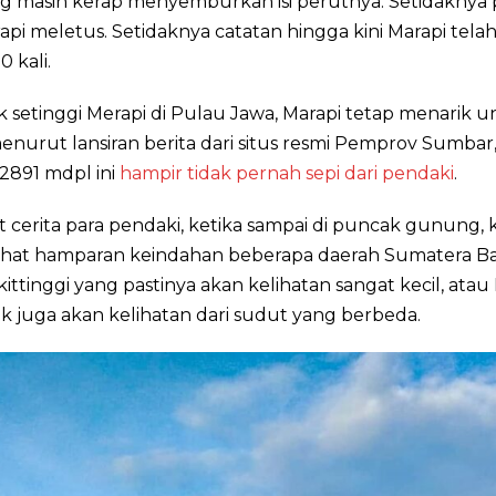
ng masih kerap menyemburkan isi perutnya. Setidaknya
rapi meletus. Setidaknya catatan hingga kini Marapi tela
0 kali.
k setinggi Merapi di Pulau Jawa, Marapi tetap menarik 
menurut lansiran berita dari situs resmi Pemprov Sumba
 2891 mdpl ini
hampir tidak pernah sepi dari pendaki
.
cerita para pendaki, ketika sampai di puncak gunung, k
lihat hamparan keindahan beberapa daerah Sumatera Bar
ittinggi yang pastinya akan kelihatan sangat kecil, ata
k juga akan kelihatan dari sudut yang berbeda.