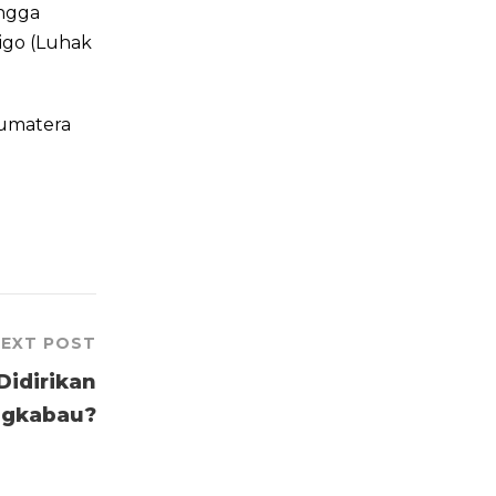
ingga
igo (Luhak
Sumatera
EXT POST
 Didirikan
ngkabau?