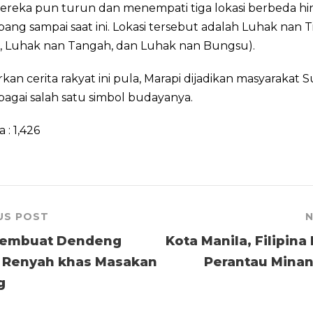
mereka pun turun dan menempati tiga lokasi berbeda h
ng sampai saat ini. Lokasi tersebut adalah Luhak nan T
, Luhak nan Tangah, dan Luhak nan Bungsu).
kan cerita rakyat ini pula, Marapi dijadikan masyarakat 
bagai salah satu simbol budayanya.
a :
1,426
US POST
N
Membuat Dendeng
Kota Manila, Filipina
 Renyah khas Masakan
Perantau Mina
g