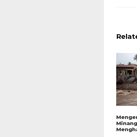
Relat
Mengen
Minang
Mengha