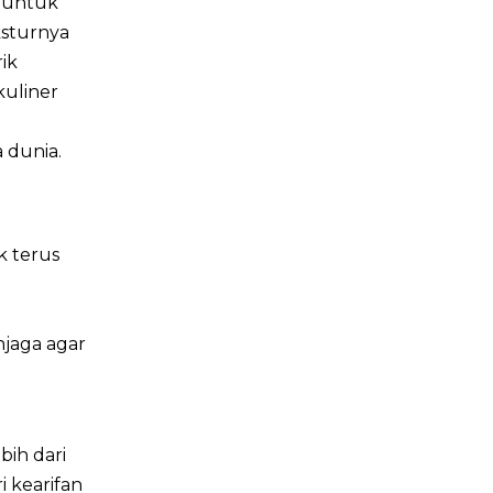
r untuk
ksturnya
ik
kuliner
 dunia.
k terus
jaga agar
ih dari
i kearifan