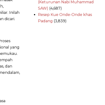
(Keturunan Nabi Muhammad
h,
SAW)
(4,687)
iar. Inilah
Resep Kue Onde-Onde khas
 dicari.
Padang
(3,839)
Proses
onal yang
 memukau.
rempah
as, dan
g mendalam,
asa