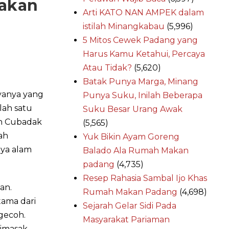
sakan
Arti KATO NAN AMPEK dalam
istilah Minangkabau
(5,996)
5 Mitos Cewek Padang yang
Harus Kamu Ketahui, Percaya
Atau Tidak?
(5,620)
Batak Punya Marga, Minang
yanya yang
Punya Suku, Inilah Beberapa
lah satu
Suku Besar Urang Awak
ah Cubadak
(5,565)
ah
Yuk Bikin Ayam Goreng
aya alam
Balado Ala Rumah Makan
padang
(4,735)
Resep Rahasia Sambal Ijo Khas
an.
Rumah Makan Padang
(4,698)
tama dari
Sejarah Gelar Sidi Pada
ngecoh.
Masyarakat Pariaman
dimasak