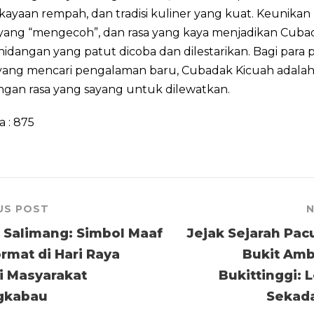
ekayaan rempah, dan tradisi kuliner yang kuat. Keunikan
 yang “mengecoh”, dan rasa yang kaya menjadikan Cuba
hidangan yang patut dicoba dan dilestarikan. Bagi para 
 yang mencari pengalaman baru, Cubadak Kicuah adala
ngan rasa yang sayang untuk dilewatkan.
a :
875
US POST
N
i Salimang: Simbol Maaf
Jejak Sejarah Pa
rmat di Hari Raya
Bukit Amb
ri Masyarakat
Bukittinggi: L
gkabau
Sekada