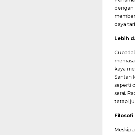
dengan 
memberik
daya tar
Lebih d
Cubadak
memasak
kaya me
Santan 
seperti 
serai. R
tetapi 
Filosofi
Meskipu