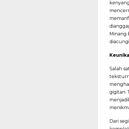
kenyang 
mencerm
memanfaa
diangga
Minang 
diacungi
Keunika
Salah s
tekstur
menghas
gigitan.
menjadik
menikma
Dari se
komplek