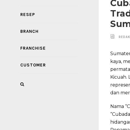
Cub
Trad
RESEP
Sum
BRANCH
REDAK
FRANCHISE
Sumater
kaya, m
CUSTOMER
permata
Kicuah. 
represen
dan mera
Nama “C
“Cubada
hidangan
Penamaa