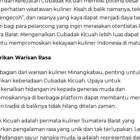
n dan kelezatan Cubadak Kicuah memiliki potensi besa
perhatian wisatawan kuliner. Kisah di balik namanya, te
ngecoh”, dan rasanya yang kaya dapat menjadi daya tar
ri bagi para pelancong yang ingin merasakan otentisitas 
a Barat. Mengenalkan Cubadak Kicuah lebih luas dapat
u mempromosikan kekayaan kuliner Indonesia di mata
rikan Warisan Rasa
bagian dari warisan kuliner Minangkabau, penting untu
rikan keberadaan Cubadak Kicuah. Upaya untuk
enalkan hidangan ini kepada generasi muda dan
osikannya di berbagai platform dapat membantu men
n tradisi di baliknya tidak hilang ditelan zaman.
 Kicuah adalah permata kuliner Sumatera Barat yang
kan pengalaman rasa yang unik dan tak terlupakan. Leb
hidangan sayur nangka muda, ia adalah representasi dar