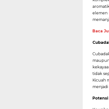
aromati
elemen 
memanja
Baca Ju
Cubadak
Cubadak 
maupun 
kekayaa
tidak se
Kicuah m
menjadi 
Potensi