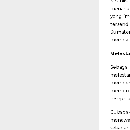
Keunika
menarik 
yang “me
tersendi
Sumater
membant
Melesta
Sebagai 
melesta
memperk
memprom
resep da
Cubadak
menawar
sekadar 