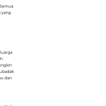
. Semua
i yang
eluarga
ah
ungkin
 Cubadak
bau dan