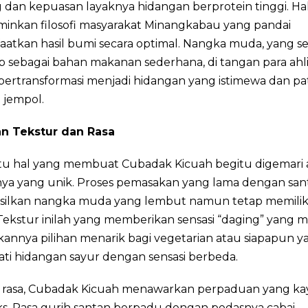
dan kepuasan layaknya hidangan berprotein tinggi. Hal 
inkan filosofi masyarakat Minangkabau yang pandai
tkan hasil bumi secara optimal. Nangka muda, yang se
p sebagai bahan makanan sederhana, di tangan para ahl
bertransformasi menjadi hidangan yang istimewa dan pa
 jempol.
n Tekstur dan Rasa
atu hal yang membuat Cubadak Kicuah begitu digemari 
nya yang unik. Proses pemasakan yang lama dengan san
ilkan nangka muda yang lembut namun tetap memiliki 
 Tekstur inilah yang memberikan sensasi “daging” yang
annya pilihan menarik bagi vegetarian atau siapapun y
ti hidangan sayur dengan sensasi berbeda.
gi rasa, Cubadak Kicuah menawarkan perpaduan yang ka
s. Rasa gurih santan berpadu dengan pedasnya cabai,