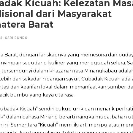
adak Kicuah: Kelezatan Ma
isional dari Masyarakat
atera Barat
SI SARI BUNDO
a Barat, dengan lanskapnya yang memesona dan buda
enyimpan segudang kuliner yang menggugah selera. Sa
 tersembunyi dalam khazanah rasa Minangkabau adal
Lebih dari sekadar hidangan sayur, Cubadak Kicuah adal
tasi dari kearifan lokal dalam memanfaatkan sumber d
cik bumbu yang kaya cita rasa.
ubadak Kicuah” sendiri cukup unik dan menarik perhati
k” dalam bahasa Minang berarti nangka muda, bahan u
 ini. Sementara “Kicuah” memiliki arti menipu atau me
n ini bukan tanpa alasan. Tekstur nangka muda yang 