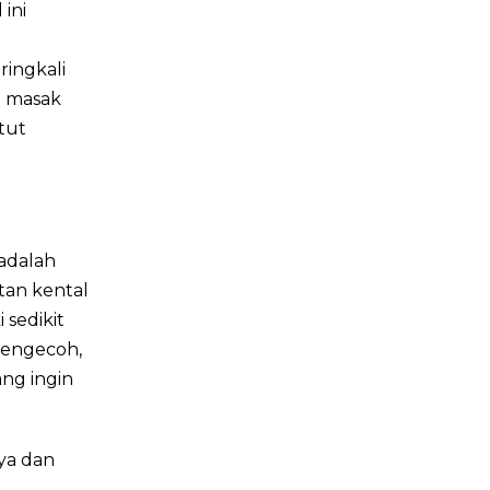
ini
ringkali
i masak
tut
adalah
tan kental
sedikit
 mengecoh,
ang ingin
ya dan