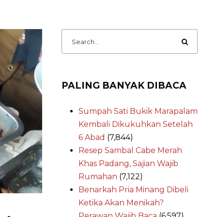
PALING BANYAK DIBACA
Sumpah Sati Bukik Marapalam
Kembali Dikukuhkan Setelah
6 Abad
(7,844)
Resep Sambal Cabe Merah
Khas Padang, Sajian Wajib
Rumahan
(7,122)
Benarkah Pria Minang Dibeli
Ketika Akan Menikah?
Perawan Wajib Baca
(6,597)