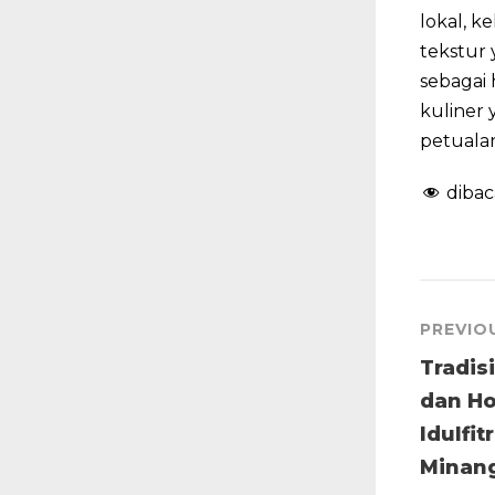
lokal, k
tekstur
sebagai 
kuliner
petuala
dibac
PREVIO
Tradis
dan Ho
Idulfit
Minan