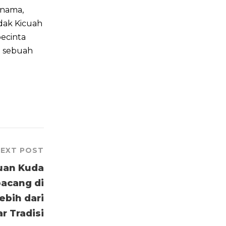
 nama,
dak Kicuah
pecinta
h sebuah
EXT POST
cuan Kuda
acang di
ebih dari
r Tradisi