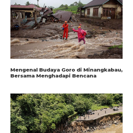
Mengenal Budaya Goro di Minangkabau,
Bersama Menghadapi Bencana