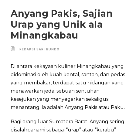
Anyang Pakis, Sajian
Urap yang Unik ala
Minangkabau
REDAKSI SARI BUNDO
Di antara kekayaan kuliner Minangkabau yang
didominasi oleh kuah kental, santan, dan pedas
yang membakar, terdapat satu hidangan yang
menawarkan jeda, sebuah sentuhan
kesejukan yang menyegarkan sekaligus
menantang. Ia adalah Anyang Pakis atau Paku.
Bagi orang luar Sumatera Barat, Anyang sering
disalahpahami sebagai “urap” atau “kerabu”