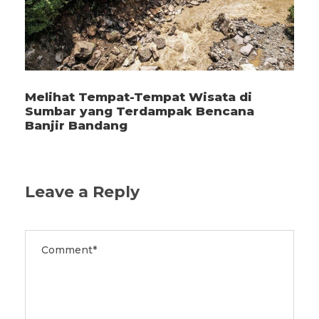
Melihat Tempat-Tempat Wisata di
Sumbar yang Terdampak Bencana
Banjir Bandang
Leave a Reply