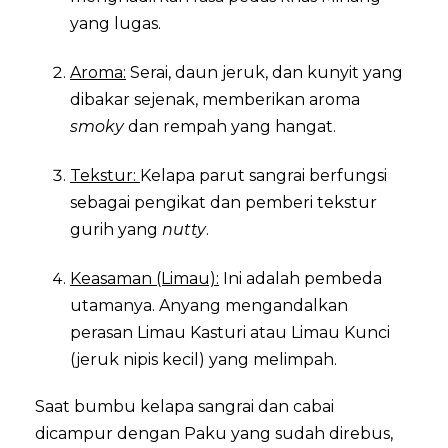
yang lugas.
Aroma:
Serai, daun jeruk, dan kunyit yang
dibakar sejenak, memberikan aroma
smoky
dan rempah yang hangat.
Tekstur:
Kelapa parut sangrai berfungsi
sebagai pengikat dan pemberi tekstur
gurih yang
nutty
.
Keasaman (Limau):
Ini adalah pembeda
utamanya. Anyang mengandalkan
perasan Limau Kasturi atau Limau Kunci
(jeruk nipis kecil) yang melimpah.
Saat bumbu kelapa sangrai dan cabai
dicampur dengan Paku yang sudah direbus,