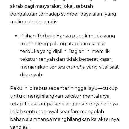
akrab bagi masyarakat lokal, sebuah
pengakuan terhadap sumber daya alam yang
melimpah dan gratis.
Pilihan Terbaik:
Hanya pucuk muda yang
masih menggulung atau baru sedikit
terbuka yang dipilih. Bagian ini memiliki
tekstur renyah dan tidak berserat kasar,
menjanjikan sensasi
crunchy
yang vital saat
dikunyah.
Paku ini direbus sebentar hingga layu—cukup
untuk menghilangkan tekstur mentahnya,
tetapi tidak sampai kehilangan kerenyahannya.
Inilah sentuhan awal kearifan: mengolah
bahan alam tanpa menghilangkan karakternya
yang asli.