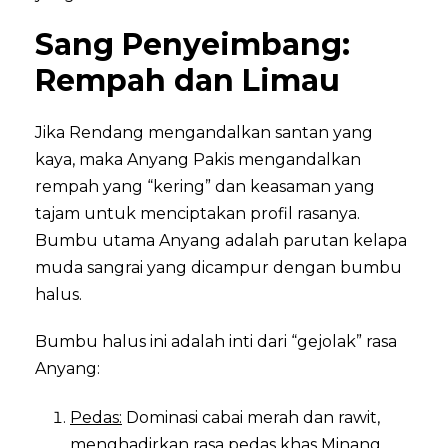
Sang Penyeimbang:
Rempah dan Limau
Jika Rendang mengandalkan santan yang
kaya, maka Anyang Pakis mengandalkan
rempah yang “kering” dan keasaman yang
tajam untuk menciptakan profil rasanya.
Bumbu utama Anyang adalah parutan kelapa
muda sangrai yang dicampur dengan bumbu
halus.
Bumbu halus ini adalah inti dari “gejolak” rasa
Anyang:
Pedas:
Dominasi cabai merah dan rawit,
menghadirkan rasa pedas khas Minang