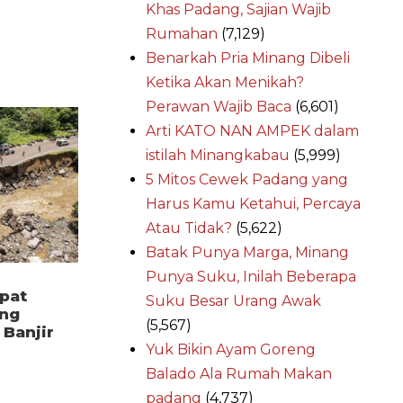
Khas Padang, Sajian Wajib
Rumahan
(7,129)
Benarkah Pria Minang Dibeli
Ketika Akan Menikah?
Perawan Wajib Baca
(6,601)
Arti KATO NAN AMPEK dalam
istilah Minangkabau
(5,999)
5 Mitos Cewek Padang yang
Harus Kamu Ketahui, Percaya
Atau Tidak?
(5,622)
Batak Punya Marga, Minang
Punya Suku, Inilah Beberapa
pat
Suku Besar Urang Awak
ang
(5,567)
Banjir
Yuk Bikin Ayam Goreng
Balado Ala Rumah Makan
padang
(4,737)