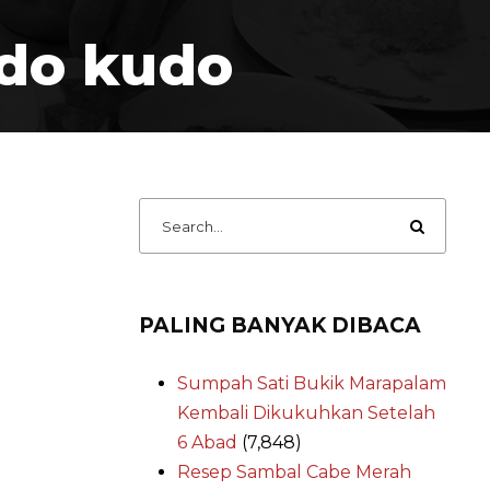
do kudo
PALING BANYAK DIBACA
Sumpah Sati Bukik Marapalam
Kembali Dikukuhkan Setelah
6 Abad
(7,848)
Resep Sambal Cabe Merah